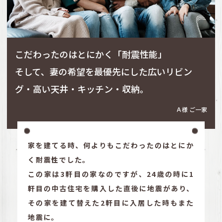
こだわったのはとにかく「耐震性能」
そして、妻の希望を最優先にした
広いリビン
グ・高い天井・キッチン・収納。
Ａ様 ご一家
家を建てる時、何よりもこだわったのはとにか
く耐震性でした。
この家は3軒目の家なのですが、24歳の時に1
軒目の中古住宅を購入した直後に
地震があり、
その家を建て替えた2軒目に入居した時もまた
地震に。