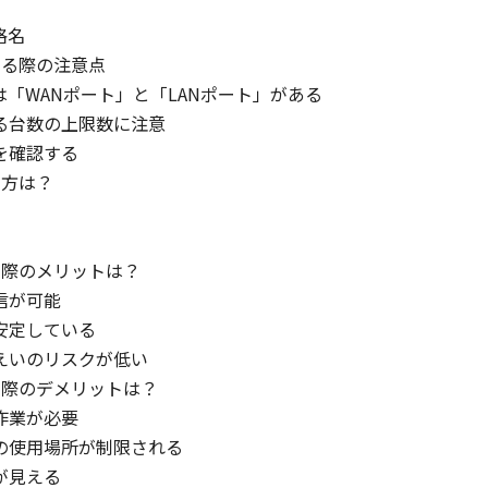
格名
する際の注意点
「WANポート」と「LANポート」がある
る台数の上限数に注意
を確認する
ぎ方は？
ぐ際のメリットは？
信が可能
安定している
えいのリスクが低い
ぐ際のデメリットは？
作業が必要
の使用場所が制限される
が見える