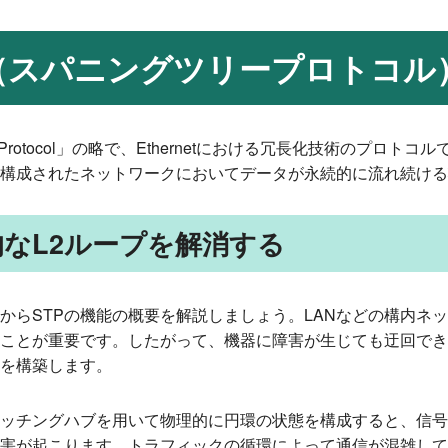
P（スパニングツリープロトコル
ree Protocol」の略で、Ethernetにおける冗長化技術のプロトコル
構成されたネットワークにおいてデータが永続的に流れ続ける
的なL2ループを解消する
からSTPの機能の概要を解説しましょう。LANなどの構内ネ
ことが重要です。したがって、機器に障害が生じても迂回でき
を構築します。
ッチングハブを用いて物理的に円環の状態を構成すると、信号
害が起こります。トラフィックの循環によって通信が混雑して