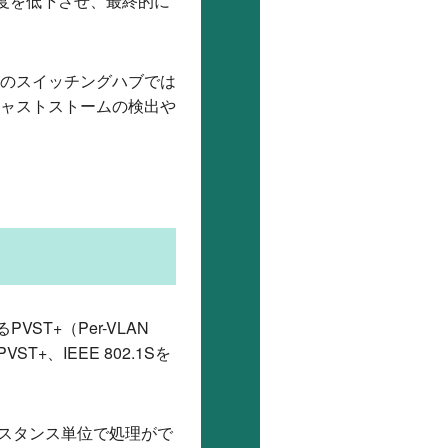
度を低下させ、最終的に
常のスイッチングハブでは
キャストストームの検出や
T+（Per-VLAN
ST+、IEEE 802.1Sを
ンスタンス単位で処理がで