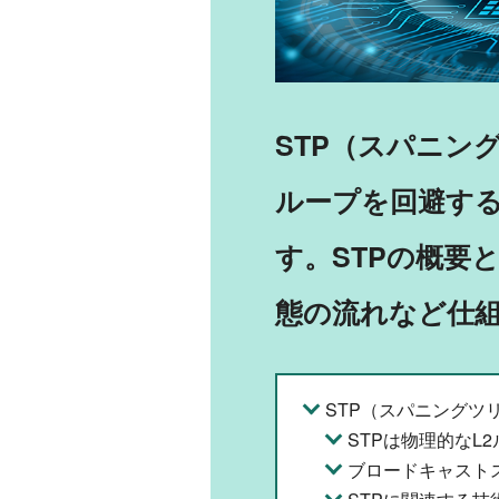
STP（スパニン
ループを回避す
す。STPの概要
態の流れなど仕
STP（スパニングツ
STPは物理的なL
ブロードキャスト