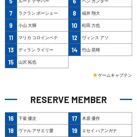
5
6
ルード デヤハー
ベン ガンター
7
8
ラクラン ボーシェー
福井 翔大
9
10
小山 大輝
松田 力也
11
12
マリカ コロインベテ
ヴィンス アソ
13
14
ディラン ライリー
竹山 晃暉
15
山沢 拓也
★
ゲームキャプテン
RESERVE MEMBER
16
17
下釜 優次
木原 優作
18
19
ヴァル アサエリ愛
エセイ ハアンガナ