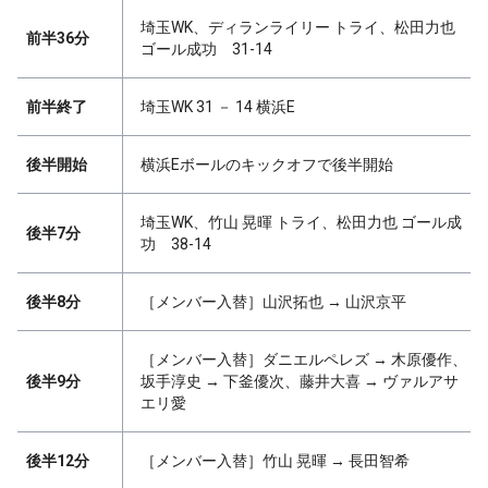
埼玉WK、ディランライリー トライ、松田力也
前半36分
ゴール成功 31-14
前半終了
埼玉WK 31 － 14 横浜E
後半開始
横浜Eボールのキックオフで後半開始
埼玉WK、竹山 晃暉 トライ、松田力也 ゴール成
後半7分
功 38-14
後半8分
［メンバー入替］山沢拓也 → 山沢京平
［メンバー入替］ダニエルペレズ → 木原優作、
後半9分
坂手淳史 → 下釜優次、藤井大喜 → ヴァルアサ
エリ愛
後半12分
［メンバー入替］竹山 晃暉 → 長田智希