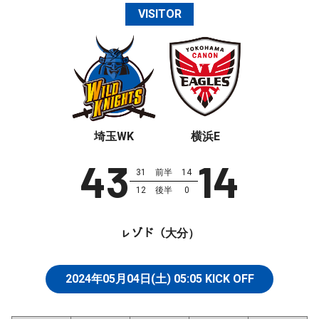
VISITOR
埼玉WK
横浜E
43
14
31
前半
14
12
後半
0
ㇾゾド（大分）
2024年05月04日(土)
05:05
KICK OFF