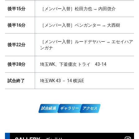
後半15分
［メンバー入替］松田力也 → 内田啓介
後半16分
［メンバー入替］ベンガンター → 大西樹
［メンバー入替］ルードデヤハー → エセイハア
後半22分
ンガナ
後半38分
埼玉WK、下釜優次 トライ 43-14
試合終了
埼玉WK 43 － 14 横浜E
試合経過
ギャラリー
アクセス