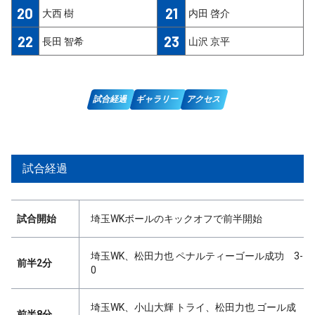
20
21
大西 樹
内田 啓介
22
23
長田 智希
山沢 京平
試合経過
ギャラリー
アクセス
試合経過
試合開始
埼玉WKボールのキックオフで前半開始
埼玉WK、松田力也 ペナルティーゴール成功 3-
前半2分
0
埼玉WK、小山大輝 トライ、松田力也 ゴール成
前半8分