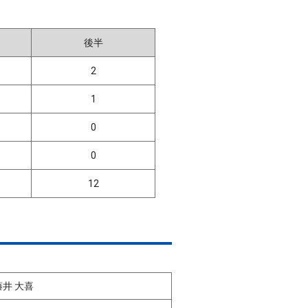
後半
2
1
0
0
12
藤井 大喜