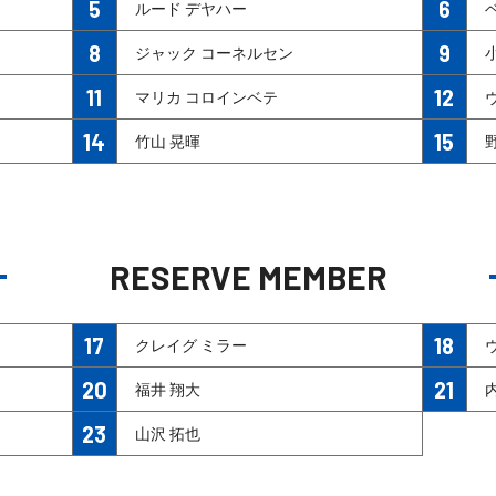
5
6
ルード デヤハー
8
9
ジャック コーネルセン
11
12
マリカ コロインベテ
14
15
竹山 晃暉
RESERVE MEMBER
17
18
クレイグ ミラー
20
21
福井 翔大
23
山沢 拓也