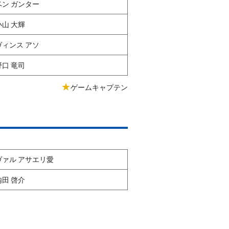
ベン ガンター
小山 大輝
ヴィンス アソ
野口 竜司
★
ゲームキャプテン
ヴァル アサエリ愛
内田 啓介