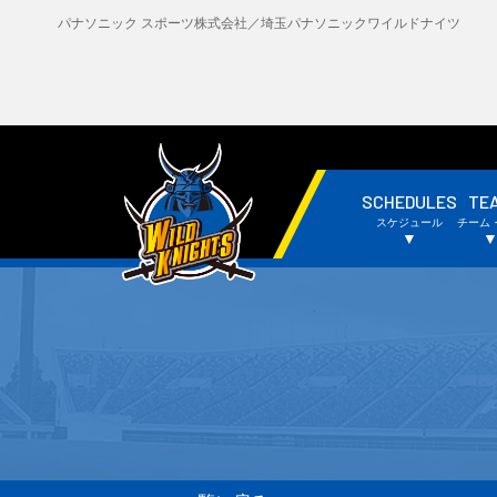
パナソニック スポーツ株式会社／埼玉パナソニックワイルドナイツ
SCHEDULES
TE
・試合日程・結果
・
スケジュール
チーム
・チームスケジュール
・
▼