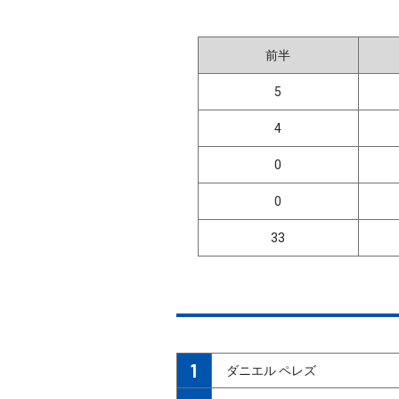
前半
5
4
0
0
33
1
ダニエル ペレズ