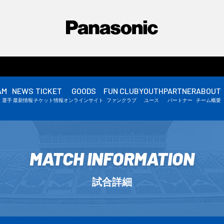
AM
NEWS
TICKET
GOODS
FUN CLUB
YOUTH
PARTNER
ABOUT
選手情報
・選手
最新情報
チケット情報
オンラインサイト
ファンクラブ
ユース
パートナー
チーム概要
スタッフ情報
▼
MATCH INFORMATION
試合詳細