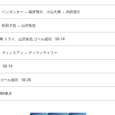
ベンガンター → 福井翔大、小山大輝 → 内田啓介
松田力也 → 山沢拓也
希 トライ、山沢拓也 ゴール成功 50-14
ヴィンスアソ → ディランライリー
50-19
ゴール成功 50-26
6 BR東京