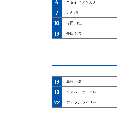
4
エセイ ハアンガナ
7
大西 樹
10
松田 力也
13
長田 智希
16
島根 一磨
19
リアム ミッチェル
22
ディラン ライリー