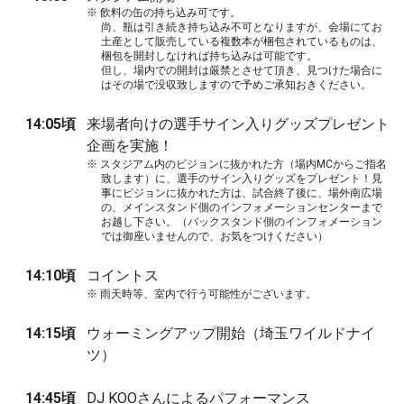
※
飲料の缶の持ち込み可です。
尚、瓶は引き続き持ち込み不可となりますが、会場にてお
土産として販売している複数本が梱包されているものは、
梱包を開封しなければ持ち込みは可能です。
但し、場内での開封は厳禁とさせて頂き、見つけた場合に
はその場で没収致しますので予めご承知おきください。
14:05頃
来場者向けの選手サイン入りグッズプレゼント
企画を実施！
※
スタジアム内のビジョンに抜かれた方（場内MCからご指名
致します）に、選手のサイン入りグッズをプレゼント！見
事にビジョンに抜かれた方は、試合終了後に、場外南広場
の、メインスタンド側のインフォメーションセンターまで
お越し下さい。（バックスタンド側のインフォメーション
では御座いませんので、お気をつけください）
14:10頃
コイントス
※
雨天時等、室内で行う可能性がございます。
14:15頃
ウォーミングアップ開始（埼玉ワイルドナイ
ツ）
14:45頃
DJ KOOさんによるパフォーマンス