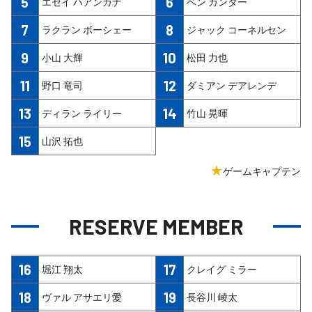
5
6
エセイ ハアンガナ
ベン ガンター
7
8
ラクラン ボーシェー
ジャック コーネルセン
9
10
小山 大輝
松田 力也
11
12
野口 竜司
ダミアン デアレンデ
13
14
ディラン ライリー
竹山 晃暉
15
山沢 拓也
★
ゲームキャプテン
RESERVE MEMBER
16
17
堀江 翔太
クレイグ ミラー
18
19
ヴァル アサエリ愛
長谷川 崚太