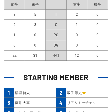
前半
後半
前半
後半
3
5
T
2
0
2
3
G
1
0
1
0
PG
0
0
0
0
DG
0
0
22
31
小計
12
0
STARTING MEMBER
1
2
★
稲垣 啓太
坂手 淳史
3
4
藤井 大喜
リアム ミッチェル