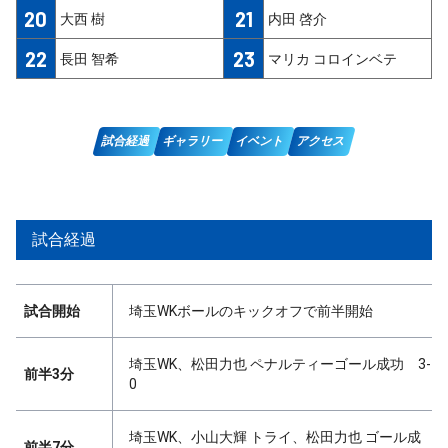
20
21
大西 樹
内田 啓介
22
23
長田 智希
マリカ コロインベテ
試合経過
ギャラリー
イベント
アクセス
試合経過
試合開始
埼玉WKボールのキックオフで前半開始
埼玉WK、松田力也 ペナルティーゴール成功 3-
前半3分
0
埼玉WK、小山大輝 トライ、松田力也 ゴール成
前半7分