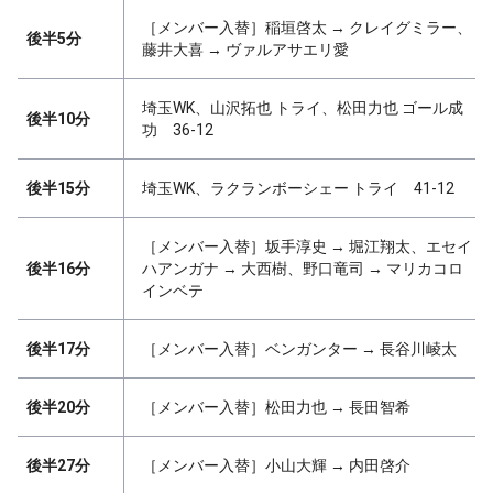
［メンバー入替］稲垣啓太 → クレイグミラー、
後半5分
藤井大喜 → ヴァルアサエリ愛
埼玉WK、山沢拓也 トライ、松田力也 ゴール成
後半10分
功 36-12
後半15分
埼玉WK、ラクランボーシェー トライ 41-12
［メンバー入替］坂手淳史 → 堀江翔太、エセイ
後半16分
ハアンガナ → 大西樹、野口竜司 → マリカコロ
インベテ
後半17分
［メンバー入替］ベンガンター → 長谷川崚太
後半20分
［メンバー入替］松田力也 → 長田智希
後半27分
［メンバー入替］小山大輝 → 内田啓介