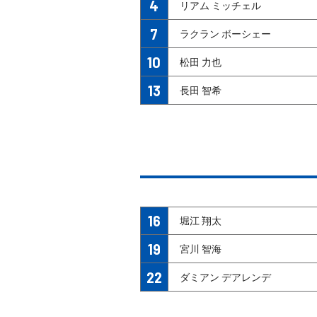
4
リアム ミッチェル
7
ラクラン ボーシェー
10
松田 力也
13
長田 智希
16
堀江 翔太
19
宮川 智海
22
ダミアン デアレンデ