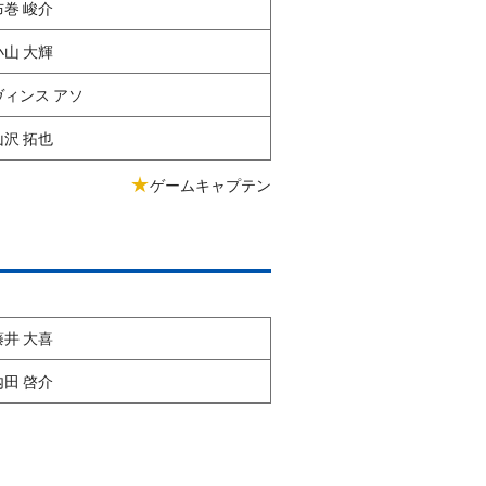
布巻 峻介
小山 大輝
ヴィンス アソ
山沢 拓也
★
ゲームキャプテン
藤井 大喜
内田 啓介