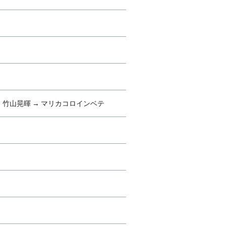
、竹山晃暉 → マリカコロインベテ