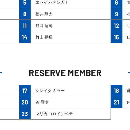
5
6
エセイ ハアンガナ
8
9
福井 翔大
11
12
野口 竜司
14
15
竹山 晃暉
RESERVE MEMBER
17
18
クレイグ ミラー
20
21
谷 昌樹
23
マリカ コロインベテ