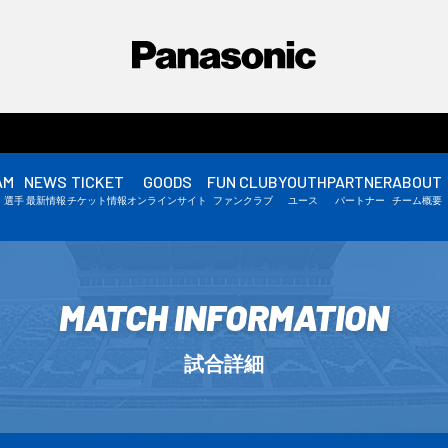
AM
NEWS
TICKET
GOODS
FUN CLUB
YOUTH
PARTNER
ABOUT
選手情報
・選手
最新情報
チケット情報
オンラインサイト
ファンクラブ
ユース
パートナー
チーム概要
スタッフ情報
▼
MATCH INFORMATION
試合詳細