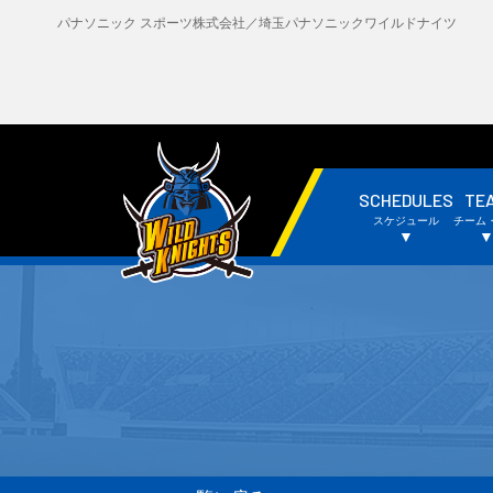
パナソニック スポーツ株式会社／埼玉パナソニックワイルドナイツ
SCHEDULES
TE
・試合日程・結果
・
スケジュール
チーム
・チームスケジュール
・
▼