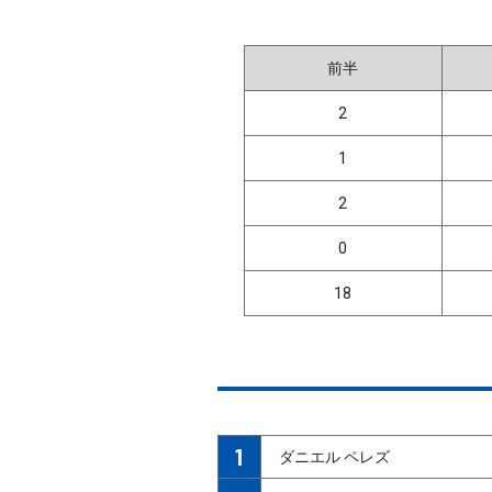
前半
2
1
2
0
18
1
ダニエル ペレズ