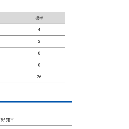
後半
4
3
0
0
26
平野 翔平