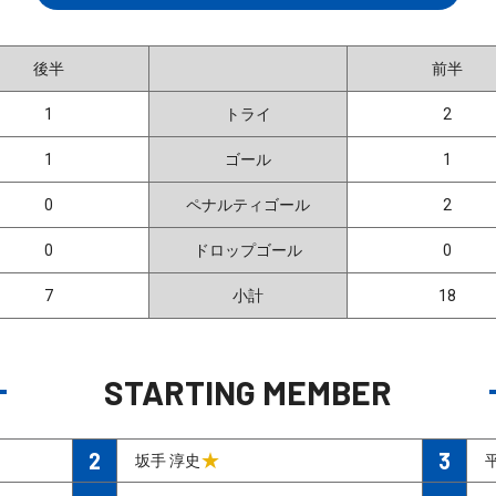
後半
前半
1
トライ
2
1
ゴール
1
0
ペナルティゴール
2
0
ドロップゴール
0
7
小計
18
STARTING MEMBER
2
3
★
坂手 淳史