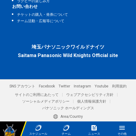
ラグビーの楽しみ方
お問い合わせ
チケットの購入・発券について
チーム活動・広報等について
埼玉パナソニックワイルドナイツ
Saitama Panasonic Wild Knights Official site
SNS アカウント
Facebook
Twitter
Instagram
Youtube
利用規約
サイトのご利用にあたって
ウェブアクセシビリティ方針
ソーシャルメディアポリシー
個人情報保護方針
パナソニック ホールディングス
Area/Country
パナソニック スポーツ株式会社／埼玉パナソニックワイルドナイツ
© Panasonic Sports Co., Ltd.
スケジュール
チーム
ニュース
その他