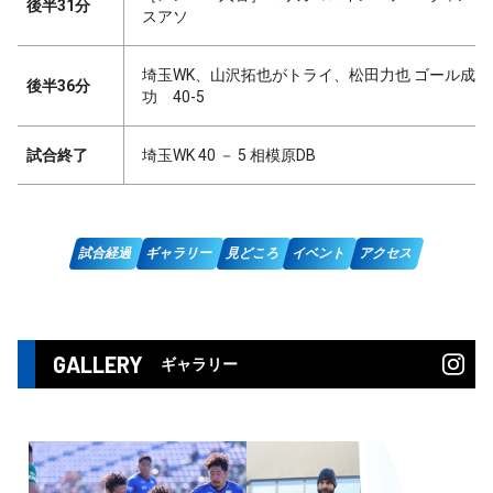
後半31分
スアソ
埼玉WK、山沢拓也がトライ、松田力也 ゴール成
後半36分
功 40-5
試合終了
埼玉WK 40 － 5 相模原DB
試合経過
ギャラリー
見どころ
イベント
アクセス
GALLERY
ギャラリー