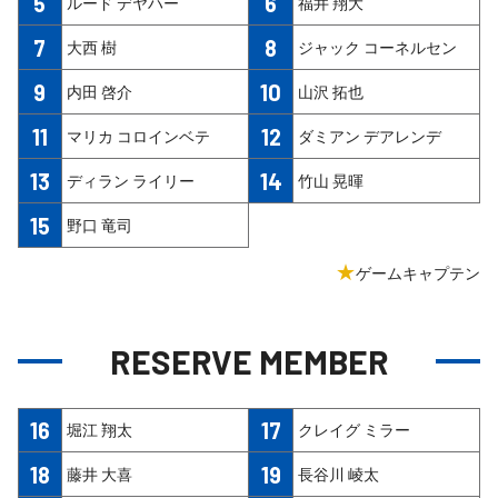
5
6
ルード デヤハー
福井 翔大
7
8
大西 樹
ジャック コーネルセン
9
10
内田 啓介
山沢 拓也
11
12
マリカ コロインベテ
ダミアン デアレンデ
13
14
ディラン ライリー
竹山 晃暉
15
野口 竜司
★
ゲームキャプテン
RESERVE MEMBER
16
17
堀江 翔太
クレイグ ミラー
18
19
藤井 大喜
長谷川 崚太