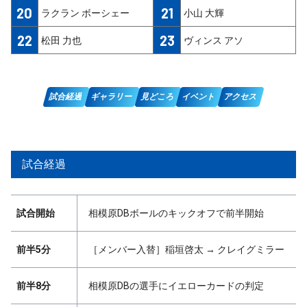
20
21
ラクラン ボーシェー
小山 大輝
22
23
松田 力也
ヴィンス アソ
試合経過
ギャラリー
見どころ
イベント
アクセス
試合経過
試合開始
相模原DBボールのキックオフで前半開始
前半5分
［メンバー入替］稲垣啓太 → クレイグミラー
前半8分
相模原DBの選手にイエローカードの判定