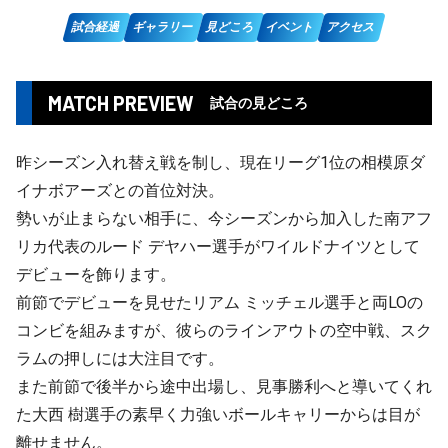
試合経過
ギャラリー
見どころ
イベント
アクセス
MATCH PREVIEW
試合の見どころ
昨シーズン入れ替え戦を制し、現在リーグ1位の相模原ダ
イナボアーズとの首位対決。
勢いが止まらない相手に、今シーズンから加入した南アフ
リカ代表のルード デヤハー選手がワイルドナイツとして
デビューを飾ります。
前節でデビューを見せたリアム ミッチェル選手と両LOの
コンビを組みますが、彼らのラインアウトの空中戦、スク
ラムの押しには大注目です。
また前節で後半から途中出場し、見事勝利へと導いてくれ
た大西 樹選手の素早く力強いボールキャリーからは目が
離せません。