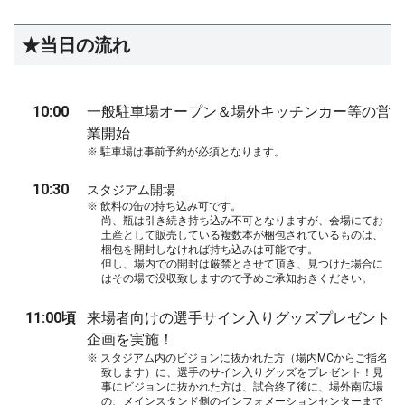
★当日の流れ
10:00
一般駐車場オープン＆場外キッチンカー等の営
業開始
※ 駐車場は事前予約が必須となります。
10:30
スタジアム開場
※
飲料の缶の持ち込み可です。
尚、瓶は引き続き持ち込み不可となりますが、会場にてお
土産として販売している複数本が梱包されているものは、
梱包を開封しなければ持ち込みは可能です。
但し、場内での開封は厳禁とさせて頂き、見つけた場合に
はその場で没収致しますので予めご承知おきください。
11:00頃
来場者向けの選手サイン入りグッズプレゼント
企画を実施！
※
スタジアム内のビジョンに抜かれた方（場内MCからご指名
致します）に、選手のサイン入りグッズをプレゼント！見
事にビジョンに抜かれた方は、試合終了後に、場外南広場
の、メインスタンド側のインフォメーションセンターまで