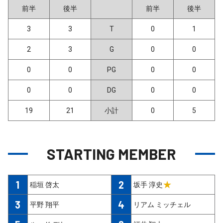
前半
後半
前半
後半
3
3
T
0
1
2
3
G
0
0
0
0
PG
0
0
0
0
DG
0
0
19
21
小計
0
5
STARTING MEMBER
1
2
★
稲垣 啓太
坂手 淳史
3
4
平野 翔平
リアム ミッチェル