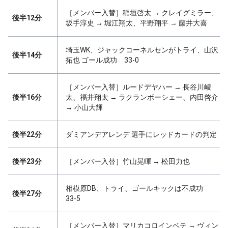
［メンバー入替］稲垣啓太 → クレイグミラー、
後半12分
坂手淳史 → 堀江翔太、平野翔平 → 藤井大喜
埼玉WK、ジャックコーネルセンがトライ、山沢
後半14分
拓也 ゴール成功 33-0
［メンバー入替］ルードデヤハー → 長谷川崚
後半16分
太、福井翔太 → ラクランボーシェー、内田啓介
→ 小山大輝
後半22分
ダミアンデアレンデ 選手にレッドカードの判定
後半23分
［メンバー入替］竹山晃暉 → 松田力也
相模原DB、トライ、ゴールキックは不成功
後半27分
33-5
［メンバー入替］マリカコロインベテ → ヴィン