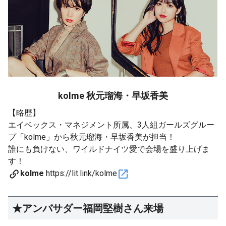
kolme 秋元瑠海・早坂香美
【略歴】
エイベックス・マネジメント所属、3人組ガールズグルー
プ「kolme」から秋元瑠海・早坂香美が担当！
誰にも負けない、ワイルドナイツ愛で会場を盛り上げま
す！
kolme
https://lit.link/kolme
★アンバサダー福岡堅樹さん来場