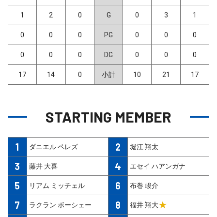
1
2
0
G
0
3
1
0
0
0
PG
0
0
0
0
0
0
DG
0
0
0
17
14
0
小計
10
21
17
STARTING MEMBER
1
2
ダニエル ペレズ
堀江 翔太
3
4
藤井 大喜
エセイ ハアンガナ
5
6
リアム ミッチェル
布巻 峻介
7
8
★
ラクラン ボーシェー
福井 翔大