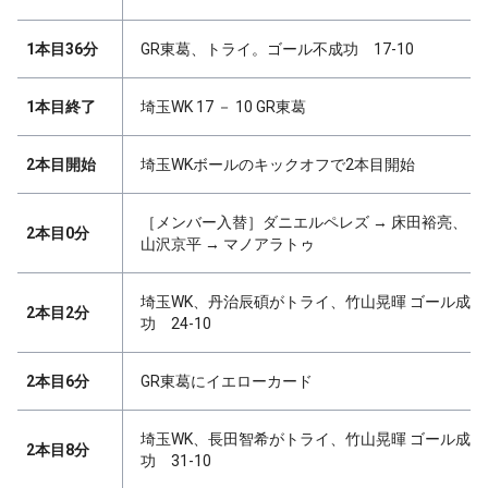
1本目36分
GR東葛、トライ。ゴール不成功 17-10
1本目終了
埼玉WK 17 － 10 GR東葛
2本目開始
埼玉WKボールのキックオフで2本目開始
［メンバー入替］ダニエルペレズ → 床田裕亮、
2本目0分
山沢京平 → マノアラトゥ
埼玉WK、丹治辰碩がトライ、竹山晃暉 ゴール成
2本目2分
功 24-10
2本目6分
GR東葛にイエローカード
埼玉WK、長田智希がトライ、竹山晃暉 ゴール成
2本目8分
功 31-10