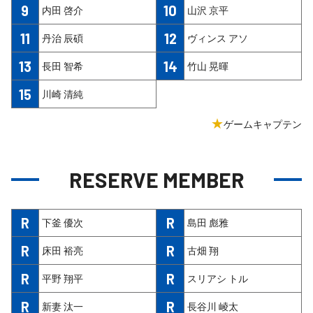
9
10
内田 啓介
山沢 京平
11
12
丹治 辰碩
ヴィンス アソ
13
14
長田 智希
竹山 晃暉
15
川崎 清純
★
ゲームキャプテン
RESERVE MEMBER
R
R
下釜 優次
島田 彪雅
R
R
床田 裕亮
古畑 翔
R
R
平野 翔平
スリアシ トル
R
R
新妻 汰一
長谷川 崚太