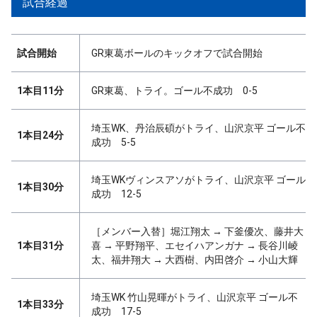
試合経過
試合開始
GR東葛ボールのキックオフで試合開始
1本目11分
GR東葛、トライ。ゴール不成功 0-5
埼玉WK、丹治辰碩がトライ、山沢京平 ゴール不
1本目24分
成功 5-5
埼玉WKヴィンスアソがトライ、山沢京平 ゴール
1本目30分
成功 12-5
［メンバー入替］堀江翔太 → 下釜優次、藤井大
1本目31分
喜 → 平野翔平、エセイハアンガナ → 長谷川崚
太、福井翔大 → 大西樹、内田啓介 → 小山大輝
埼玉WK 竹山晃暉がトライ、山沢京平 ゴール不
1本目33分
成功 17-5