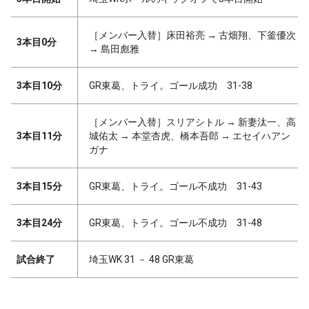
［メンバー入替］床田裕亮 → 古畑翔、下釜優次
3本目0分
→ 島田彪雅
3本目10分
GR東葛、トライ。ゴール成功 31-38
［メンバー入替］スリアシトル → 新妻汰一、高
3本目11分
城佑太 → 本堂杏虎、橋本吾郎 → エセイハアン
ガナ
3本目15分
GR東葛、トライ。ゴール不成功 31-43
3本目24分
GR東葛、トライ。ゴール不成功 31-48
試合終了
埼玉WK 31 － 48 GR東葛