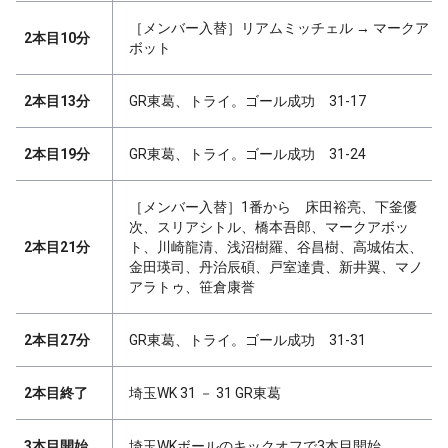
［メンバー入替］リアムミッチェル → マークア
2本目10分
ボット
2本目13分
GR東葛、トライ。ゴール成功 31-17
2本目19分
GR東葛、トライ。ゴール成功 31-24
［メンバー入替］1番から 床田裕亮、下釜優
次、スリアシトル、橋本吾郎、マークアボッ
2本目21分
ト、川崎龍清、浅沼樹羅、谷昌樹、高城佑太、
金田瑛司、丹治辰碩、戸室達貴、新井翼、マノ
アラトゥ、笹倉康誉
2本目27分
GR東葛、トライ。ゴール成功 31-31
2本目終了
埼玉WK 31 － 31 GR東葛
3本目開始
埼玉WKボールのキックオフで3本目開始