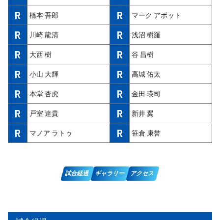
R
R
橋本 吾郎
マーク アボット
R
R
川崎 龍清
浅沼 樹羅
R
R
大西 樹
谷 昌樹
R
R
小山 大輝
高城 佑太
R
R
本堂 杏虎
金田 瑛司
R
R
戸室 達貴
新井 翼
R
R
マノア ラトゥ
笹倉 康誉
試合経過
ギャラリー
アクセス