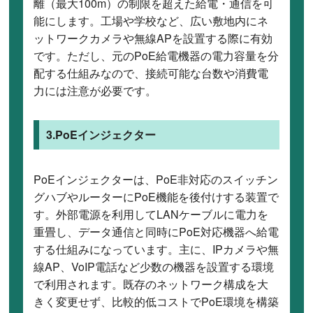
離（最大100m）の制限を超えた給電・通信を可
能にします。工場や学校など、広い敷地内にネ
ットワークカメラや無線APを設置する際に有効
です。ただし、元のPoE給電機器の電力容量を分
配する仕組みなので、接続可能な台数や消費電
力には注意が必要です。
3.PoEインジェクター
PoEインジェクターは、PoE非対応のスイッチン
グハブやルーターにPoE機能を後付けする装置で
す。外部電源を利用してLANケーブルに電力を
重畳し、データ通信と同時にPoE対応機器へ給電
する仕組みになっています。主に、IPカメラや無
線AP、VoIP電話など少数の機器を設置する環境
で利用されます。既存のネットワーク構成を大
きく変更せず、比較的低コストでPoE環境を構築