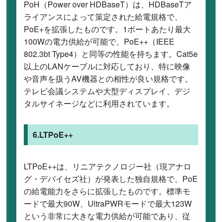
PoH（Power over HDBaseT）は、HDBaseTア
ライアンスによって策定された給電規格で、
PoE+を拡張したものです。1ポートあたり最大
100Wの電力供給が可能で、PoE++（IEEE
802.3bt Type4）と同等の性能を持ちます。Cat5e
以上のLANケーブルに対応しており、特に映像
や音声を扱うAV機器との相性が良い規格です。
テレビ会議システムや大型ディスプレイ、デジ
タルサイネージなどに利用されています。
6.LTPoE++
LTPoE++は、リニアテクノロジー社（現アナロ
グ・デバイセズ社）が発表した独自規格で、PoE
の給電能力をさらに拡張したものです。標準モ
ードで最大90W、UltraPWRモードで最大123W
という非常に大きな電力供給が可能であり、従