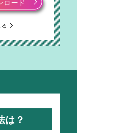
ンロード
見る
法は？