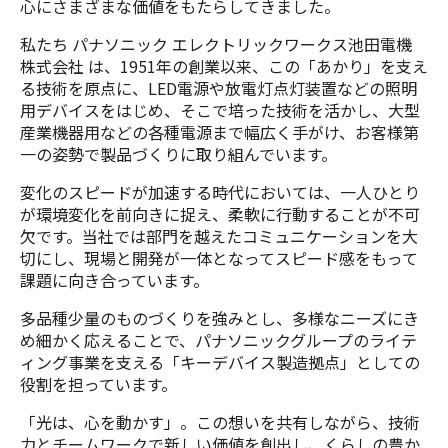
心にさまざまな価値をもたらしてきました。
私たち パナソニック エレクトリックワークス池田電機
株式会社 は、1951年の創業以来、この「あかり」を支え
る技術を原点に、LED電源や放電灯点灯装置などの照明
用デバイスをはじめ、そこで培った技術を活かし、大型
産業機器用などの各種電源まで幅広く手がけ、お客様第
一の姿勢で製品づくりに取り組んでいます。
変化のスピードが加速する時代においては、一人ひとり
が環境変化を前向きに捉え、柔軟に行動することが不可
欠です。当社では部門を越えたコミュニケーションを大
切にし、現場と開発が一体となってスピード感をもって
課題に向き合っています。
多品種少量のものづくりを強みとし、多様なニーズにき
め細かく応えることで、パナソニックグループのライテ
ィング事業を支える「キーデバイス製造拠点」としての
役割を担っています。
「光は、心を動かす」。この想いを共有しながら、技術
力とチームワークで新しい価値を創出し、くらしの豊か