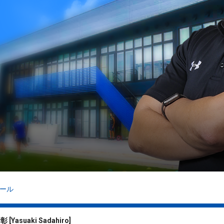
ール
泰彰
[
Yasuaki Sadahiro
]