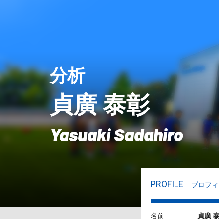
分析
貞廣 泰彰
Yasuaki Sadahiro
PROFILE
プロフィ
名前
貞廣 