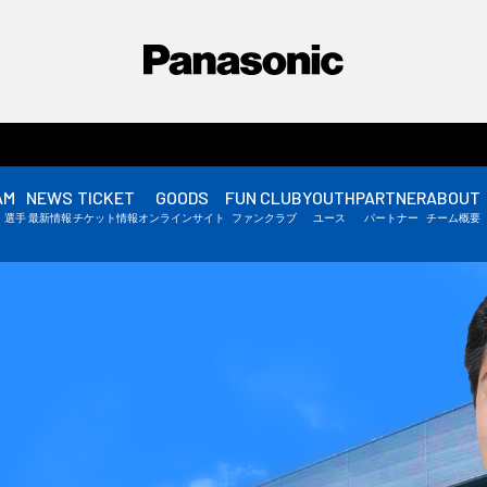
AM
NEWS
TICKET
GOODS
FUN CLUB
YOUTH
PARTNER
ABOUT
選手情報
・選手
最新情報
チケット情報
オンラインサイト
ファンクラブ
ユース
パートナー
チーム概要
スタッフ情報
▼