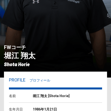
FWコーチ
堀江 翔太
Shota Horie
PROFILE
プロフィール
名前
堀江 翔太
[
Shota Horie
]
生年月日
1986年1月21日