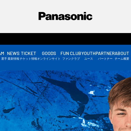
AM
NEWS
TICKET
GOODS
FUN CLUB
YOUTH
PARTNER
ABOUT
選手情報
・選手
最新情報
チケット情報
オンラインサイト
ファンクラブ
ユース
パートナー
チーム概要
スタッフ情報
▼