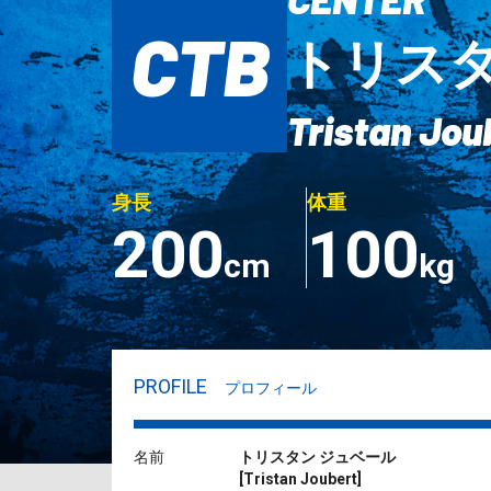
CTB
トリスタ
Tristan Jou
身長
体重
200
100
cm
kg
PROFILE
プロフィール
名前
トリスタン ジュベール
[
Tristan Joubert
]