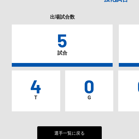
出場試合数
5
試合
4
0
T
G
選手一覧に戻る