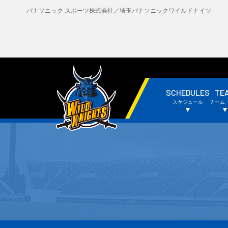
パナソニック スポーツ株式会社／埼玉パナソニックワイルドナイツ
SCHEDULES
TE
・試合日程・結果
・
スケジュール
チーム
・チームスケジュール
・
▼