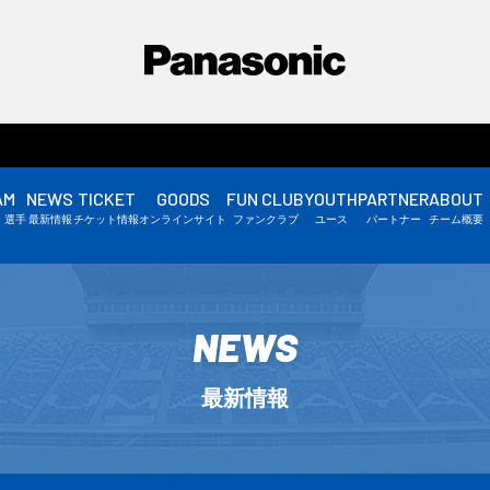
AM
NEWS
TICKET
GOODS
FUN CLUB
YOUTH
PARTNER
ABOUT
選手情報
・選手
最新情報
チケット情報
オンラインサイト
ファンクラブ
ユース
パートナー
チーム概要
スタッフ情報
▼
NEWS
最新情報