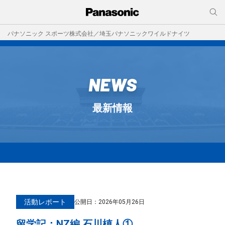
パナソニック スポーツ株式会社／埼玉パナソニックワイルドナイツ
NEWS
最新情報
活動レポート
公開日：
2026年05月26日
留学記：NZ編 石川槙人①