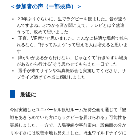
＜参加者の声（一部抜粋）＞
30年ぶりぐらいに、生でラグビーを観ました。音が違う
んですよね。ぶつかる音が聞こえて、テレビとは全然違
うって、改めて思いました
正直、VIP席だと思いました。こんなに快適な場所で観ら
れるなら、“行ってみよう”って思える人は増えると思いま
す
障がいがあるから行けない、じゃなくて“行きやすい場所
があるから行ける”そう思わせてもらえた一日でした
選手が来てサインや写真撮影会も実施してくださり、サ
プライズ過ぎて本当に感動しました
最後に
今回実施したユニバーサル観戦ルーム招待企画を通じて「観
戦をあきらめていた方にもラグビーを届けられる」可能性を
実感しました。一方で、入場導線や事前案内、設備面の分か
りやすさには改善余地も見えました。埼玉ワイルドナイツに