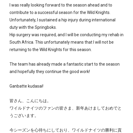
I was really looking forward to the season ahead and to
contribute to a successful season for the Wild Knights.
Unfortunately, I sustained a hip injury during international
duty with the Springboks.
Hip surgery was required, and I will be conducting my rehab in
South Africa. This unfortunately means that I will not be
returning to the Wild Knights for this season.
The team has already made a fantastic start to the season
and hopefully they continue the good work!
Ganbatte kudasai!
皆さん、こんにちは。
ワイルドナイツのファンの皆さま、新年あけましておめでと
うございます。
今シーズンを心待ちにしており、ワイルドナイツの勝利に貢