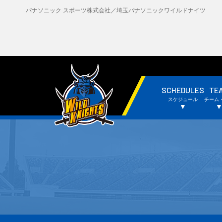
パナソニック スポーツ株式会社／埼玉パナソニックワイルドナイツ
SCHEDULES
TE
・試合日程・結果
・
スケジュール
チーム
・チームスケジュール
・
▼