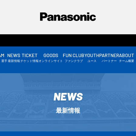
AM
NEWS
TICKET
GOODS
FUN CLUB
YOUTH
PARTNER
ABOUT
選手情報
・選手
最新情報
チケット情報
オンラインサイト
ファンクラブ
ユース
パートナー
チーム概要
スタッフ情報
▼
NEWS
最新情報