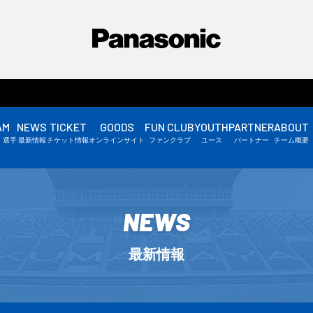
AM
NEWS
TICKET
GOODS
FUN CLUB
YOUTH
PARTNER
ABOUT
選手情報
・選手
最新情報
チケット情報
オンラインサイト
ファンクラブ
ユース
パートナー
チーム概要
スタッフ情報
▼
NEWS
最新情報