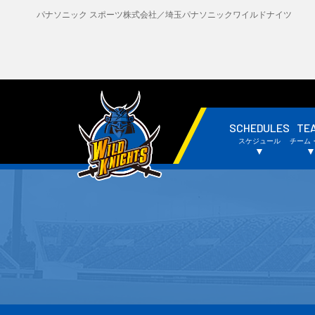
パナソニック スポーツ株式会社／埼玉パナソニックワイルドナイツ
SCHEDULES
TE
・試合日程・結果
・
スケジュール
チーム
・チームスケジュール
・
▼