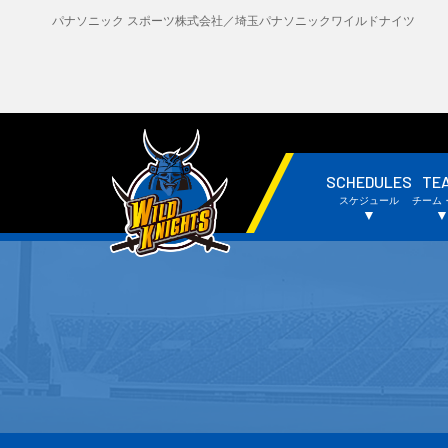
パナソニック スポーツ株式会社／埼玉パナソニックワイルドナイツ
SCHEDULES
TE
・試合日程・結果
・
スケジュール
チーム
・チームスケジュール
・
▼