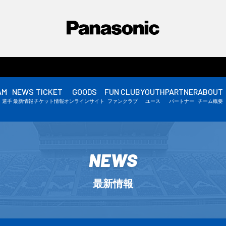
AM
NEWS
TICKET
GOODS
FUN CLUB
YOUTH
PARTNER
ABOUT
選手情報
・選手
最新情報
チケット情報
オンラインサイト
ファンクラブ
ユース
パートナー
チーム概要
スタッフ情報
▼
NEWS
最新情報