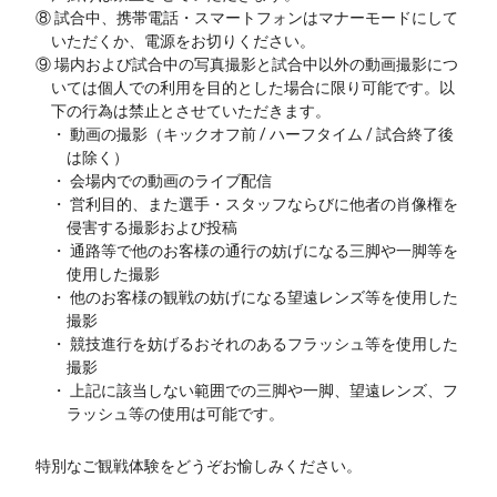
⑧ 試合中、携帯電話・スマートフォンはマナーモードにして
いただくか、電源をお切りください。
⑨ 場内および試合中の写真撮影と試合中以外の動画撮影につ
いては個人での利用を目的とした場合に限り可能です。以
下の行為は禁止とさせていただきます。
・ 動画の撮影（キックオフ前 / ハーフタイム / 試合終了後
は除く）
・ 会場内での動画のライブ配信
・ 営利目的、また選手・スタッフならびに他者の肖像権を
侵害する撮影および投稿
・ 通路等で他のお客様の通行の妨げになる三脚や一脚等を
使用した撮影
・ 他のお客様の観戦の妨げになる望遠レンズ等を使用した
撮影
・ 競技進行を妨げるおそれのあるフラッシュ等を使用した
撮影
・ 上記に該当しない範囲での三脚や一脚、望遠レンズ、フ
ラッシュ等の使用は可能です。
特別なご観戦体験をどうぞお愉しみください。