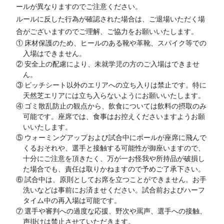
ールが異なりますのでご注意ください。
ルールに反した行為が確認された場合は、ご退場いただく場
合がございますのでご理解、ご協力をお願いいたします。
① 床材保護のため、ヒールのある靴や革靴、スパイク等での
入場はできません。
② 安全上の配慮により、未就学児の方のご入場はできませ
ん。
③ ピッチシート以外のエリアへの立ち入りは禁止です。特に
天然芝エリアには立ち入らないようにお願いいたします。
④ ゴミ散乱防止の観点から、飲食については飲料の摂取のみ
可能です。座席では、食事はお控えくださいますようお願
いいたします。
⑤ ウォーミングアップおよび試合中にボールが座席に飛んで
くるおそれや、選手と接触する可能性が御座いますので、
十分にご注意を頂きたく、万が一お怪我や所持品が破損し
た場合でも、責任は取りかねますので予めご了承下さい。
⑥ 試合中は、原則としてお席を立つことができません。お手
洗いなどは事前にお済ませください。試合前およびハーフ
タイム中の再入場は可能です。
⑦ 選手や審判への過度な応援、野次や罵声、選手への接触、
声掛けは禁止させていただきます。