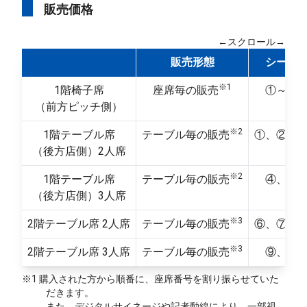
販売価格
←スクロール→
販売形態
シート
※1
1階椅子席
座席毎の販売
①～⑩
（前方ピッチ側）
※2
1階テーブル席
テーブル毎の販売
①、②、
（後方店側）2人席
※2
1階テーブル席
テーブル毎の販売
④、⑤
（後方店側）3人席
※3
2階テーブル席 2人席
テーブル毎の販売
⑥、⑦、
※3
2階テーブル席 3人席
テーブル毎の販売
⑨、⑩
※1 購入された方から順番に、座席番号を割り振らせていた
だきます。
また、デジタルサイネージや記者動線により、一部視