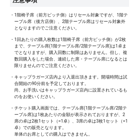
・1階椅子席（前方ピッチ側）はリセール対象ですが、1階テ
ーブル席（後方店側）、2階テーブル席はリセール対象外
となりますのでご注意ください。
・1回あたりの購入枚数は1階椅子席（前方ピッチ側）が2枚
まで、テーブル席(1階テーブル席/2階テーブル席)は1卓ま
でとなりますが、購入回数に制限はありません。但し、複
数回購入をした場合、連続した席・テーブル席になるとは
限りませんのでご注意ください。
・キャップラガーズ店内より入退出頂きます。開場時間は試
合開始の90分前を予定しております。
尚、お手洗いはキャップラガーズ店内に設置されているも
のをお使いください。
・チケット購入画面では、テーブル席(1階テーブル席/2階テ
ーブル席)は1枚あたりの金額が表示されておりますが、2
席の卓は2枚1セット（=1卓）、3席の卓は3枚1セット（=1
卓）での販売となります。
単体のお席としての購入はできません。