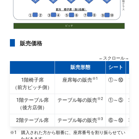
販売価格
←スクロール→
販売形態
シート
金
※1
1階椅子席
座席毎の販売
①～⑩
15
（前方ピッチ側）
※2
1階テーブル席
テーブル毎の販売
①～⑤
25
（後方店側）
※3
2階テーブル席
テーブル毎の販売
⑥～⑩
30
※1 購入された方から順番に、座席番号を割り振らせてい
ただきます。