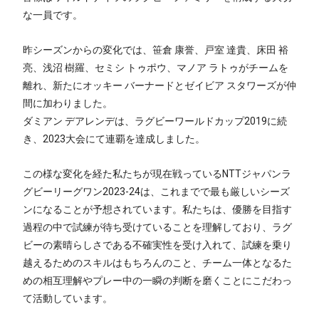
な一員です。
昨シーズンからの変化では、笹倉 康誉、戸室 達貴、床田 裕
亮、浅沼 樹羅、セミシ トゥポウ、マノア ラトゥがチームを
離れ、新たにオッキー バーナードとゼイビア スタワーズが仲
間に加わりました。
ダミアン デアレンデは、ラグビーワールドカップ2019に続
き、2023大会にて連覇を達成しました。
この様な変化を経た私たちが現在戦っているNTTジャパンラ
グビーリーグワン2023-24は、これまでで最も厳しいシーズ
ンになることが予想されています。私たちは、優勝を目指す
過程の中で試練が待ち受けていることを理解しており、ラグ
ビーの素晴らしさである不確実性を受け入れて、試練を乗り
越えるためのスキルはもちろんのこと、チーム一体となるた
めの相互理解やプレー中の一瞬の判断を磨くことにこだわっ
て活動しています。