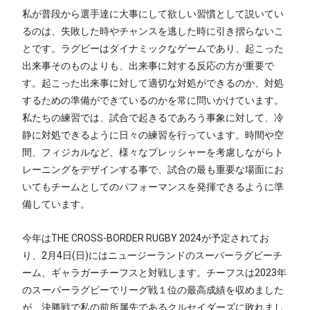
私が普段から選手達に大事にして欲しい習慣として説いてい
るのは、失敗した時やチャンスを逃した時に引き摺らないこ
とです。ラグビーはダイナミックなゲームであり、起こった
出来事そのものよりも、出来事に対する反応の方が重要で
す。起こった出来事に対して適切な対処ができるのか、対処
するための準備ができているのかを常に問いかけています。
私たちの練習では、試合で起きるであろう事象に対して、冷
静に対処できるように日々の練習を行っています。時間や空
間、フィジカルなど、様々なプレッシャーを考慮しながらト
レーニングをデザインする事で、試合の最も重要な場面にお
いてもチームとしてのパフォーマンスを発揮できるように準
備しています。
今年はTHE CROSS-BORDER RUGBY 2024が予定されてお
り、2月4日(日)にはニュージーランドのスーパーラグビーチ
ーム、ギャラガーチーフスと対戦します。チーフスは2023年
のスーパーラグビーでリーグ戦１位の最高成績を収めました
が、決勝戦で私の前所属先であるクルセイダーズに敗れまし