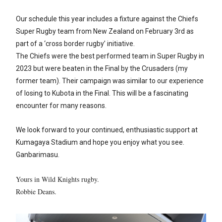
Our schedule this year includes a fixture against the Chiefs
Super Rugby team from New Zealand on February 3rd as
part of a ‘cross border rugby’ initiative.
The Chiefs were the best performed team in Super Rugby in
2023 but were beaten in the Final by the Crusaders (my
former team). Their campaign was similar to our experience
of losing to Kubota in the Final. This will be a fascinating
encounter for many reasons.
We look forward to your continued, enthusiastic support at
Kumagaya Stadium and hope you enjoy what you see.
Ganbarimasu.
Yours in Wild Knights rugby.
Robbie Deans.