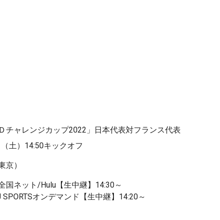
Ｄチャレンジカップ2022」日本代表対フランス代表
日（土）14:50キックオフ
東京）
国ネット/Hulu【生中継】14:30～
3/J SPORTSオンデマンド【生中継】14:20～