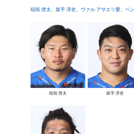
稲垣 啓太
、
坂手 淳史
、
ヴァル アサエリ愛
、
ベン
稲垣 啓太
坂手 淳史