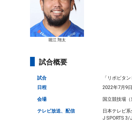
堀江 翔太
試合概要
試合
「リポビタン
日程
2022年7月9
会場
国立競技場（
テレビ放送、配信
日本テレビ系全
J SPORTS 