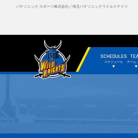
パナソニック スポーツ株式会社／埼玉パナソニックワイルドナイツ
SCHEDULES
TE
・試合日程・結果
・
スケジュール
チーム
・チームスケジュール
・
▼