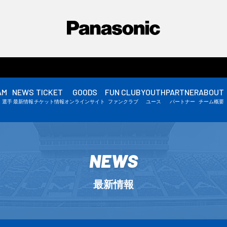
AM
NEWS
TICKET
GOODS
FUN CLUB
YOUTH
PARTNER
ABOUT
選手情報
・選手
最新情報
チケット情報
オンラインサイト
ファンクラブ
ユース
パートナー
チーム概要
スタッフ情報
▼
NEWS
最新情報