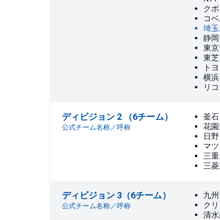
クボ
コベ
埼玉
静岡
東京
東芝
トヨ
横浜
リコ
ディビジョン 2 （6チーム）
釜石
花園
公式チーム名称／呼称
日野
マツ
三重
三菱
ディビジョン 3（6チーム）
九州
クリ
公式チーム名称／呼称
清水