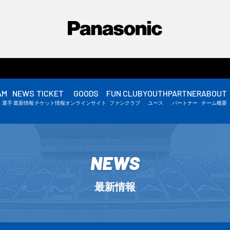
AM
NEWS
TICKET
GOODS
FUN CLUB
YOUTH
PARTNER
ABOUT
選手情報
・選手
最新情報
チケット情報
オンラインサイト
ファンクラブ
ユース
パートナー
チーム概要
スタッフ情報
▼
NEWS
最新情報