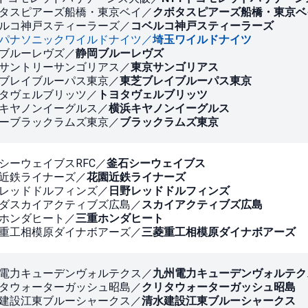
タスピアーズ船橋・東京ベイ／
クボタスピアーズ船橋・東京ベ
ルコ神戸スティーラーズ／
コベルコ神戸スティーラーズ
パナソニックワイルドナイツ／
埼玉ワイルドナイツ
ブルーレヴズ／
静岡ブルーレヴズ
サントリーサンゴリアス／
東京サンゴリアス
ブレイブルーパス東京／
東芝ブレイブルーパス東京
タヴェルブリッツ／
トヨタヴェルブリッツ
キヤノンイーグルス／
横浜キヤノンイーグルス
ーブラックラムズ東京／
ブラックラムズ東京
シーウェイブスRFC／
釜石シーウェイブス
近鉄ライナーズ／
花園近鉄ライナーズ
レッドドルフィンズ／
日野レッドドルフィンズ
ダスカイアクティブズ広島／
スカイアクティブズ広島
ホンダヒート／
三重ホンダヒート
重工相模原ダイナボアーズ／
三菱重工相模原ダイナボアーズ
電力キューデンヴォルテクス／
九州電力キューデンヴォルテク
タウォーターガッシュ昭島／
クリタウォーターガッシュ昭島
建設江東ブルーシャークス／
清水建設江東ブルーシャークス