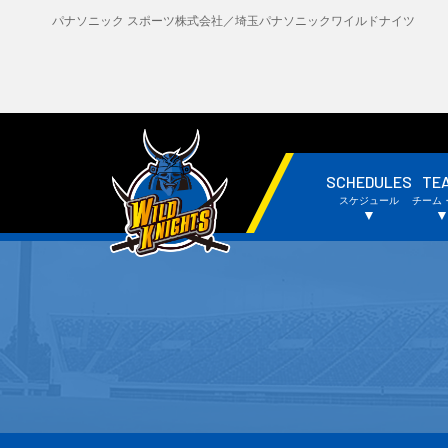
パナソニック スポーツ株式会社／埼玉パナソニックワイルドナイツ
SCHEDULES
TE
・試合日程・結果
・
スケジュール
チーム
・チームスケジュール
・
▼