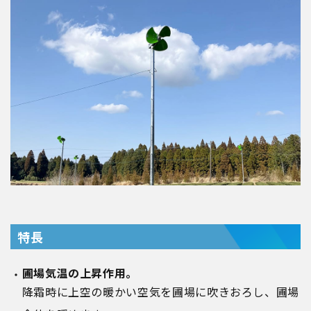
特長
圃場気温の上昇作用。
降霜時に上空の暖かい空気を圃場に吹きおろし、圃場