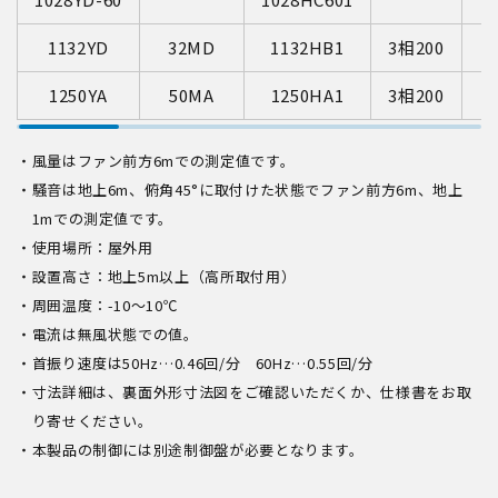
1132YD
32MD
1132HB1
3相200
1250YA
50MA
1250HA1
3相200
風量はファン前方6mでの測定値です。
騒音は地上6m、俯角45°に取付けた状態でファン前方6m、地上
1mでの測定値です。
使用場所：屋外用
設置高さ：地上5m以上（高所取付用）
周囲温度：-10〜10℃
電流は無風状態での値。
首振り速度は50Hz…0.46回/分 60Hz…0.55回/分
寸法詳細は、裏面外形寸法図をご確認いただくか、仕様書をお取
り寄せください。
本製品の制御には別途制御盤が必要となります。