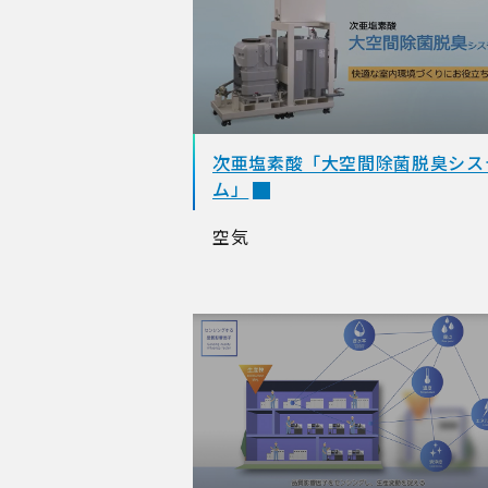
次亜塩素酸「大空間除菌脱臭シス
ム」
空気