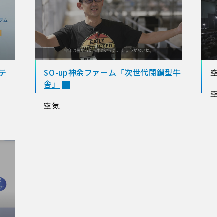
テ
SO-up神余ファーム「次世代閉鎖型牛
舎」
空気