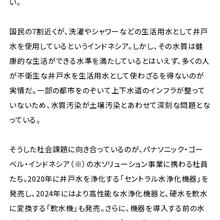
い。
国民の7割近くが、洗濯やシャワーなどの生活用水として井戸
水を使用しているというインドネシア。しかし、その水質は健
康的な生活ができる水準を満たしているとはいえず、多くの人
が不衛生な井戸水を生活用水として使わざるを得ないのが
実情だ。一部の都市をのぞいて上下水道のインフラが整って
いないため、水質汚染が土壌汚染とあわせて深刻な問題とな
っている。
そうした社会課題に向き合っているのが、パナソニック・ゴー
ベル・インドネシア（※）の水ソリューション事業に携わる社員
たち。2020年に井戸水を浄化する「セントラル水浄化機器」を
発売し、2024年にはより高性能な水浄化機器と、硬水を軟水
に変換する「軟水機」も発売。さらに、機器を導入する前の水