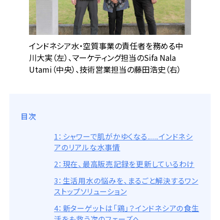
インドネシア水・空質事業の責任者を務める中
川大実（左）、マーケティング担当のSifa Nala
Utami（中央）、技術営業担当の藤田浩史（右）
目次
1：シャワーで肌がかゆくなる......インドネシ
アのリアルな水事情
2：現在、最高販売記録を更新しているわけ
3：生活用水の悩みを、まるごと解決するワン
ストップソリューション
4：新ターゲットは「鶏」？インドネシアの食生
活をも救う次のフェーズへ