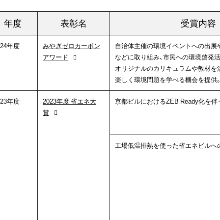
年度
表彰名
受賞内容
024年度
みやぎゼロカーボン
自治体主催の環境イベントへの出展
アワード
などに取り組み、市民への環境啓発
オリジナルのカリキュラムや教材を
楽しく環境問題を学べる機会を提供
023年度
2023年度 省エネ大
京都ビルにおけるZEB Ready化を
賞
工場低温排熱を使った省エネビルへ