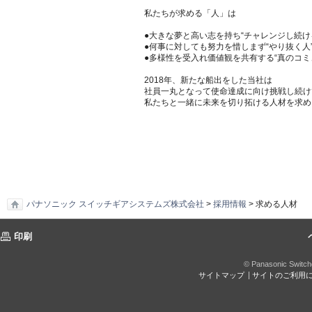
私たちが求める「人」は
●大きな夢と高い志を持ち“チャレンジし続け
●何事に対しても努力を惜しまず“やり抜く人
●多様性を受入れ価値観を共有する“真のコミ
2018年、新たな船出をした当社は
社員一丸となって使命達成に向け挑戦し続け
私たちと一緒に未来を切り拓ける人材を求め
パナソニック スイッチギアシステムズ株式会社
>
採用情報
> 求める人材
印刷
© Panasonic Switchg
サイトマップ
サイトのご利用