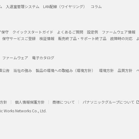
ム
入退室管理システム
LAN配線（ワイヤリング）
コラム
ア保守
クイックスタートガイド
よくあるご質問
設定例
ファームウェア情報
保守サービスご登録
検証情報
販売終了品・サポート終了品
故障時の対応
ファームウェア
電子カタログ
算公告
当社の強み
製品の環境への取組み（環境方針）
環境方針
品質方針
方針
個人情報保護方針
商標について
パナソニックグループについて
ic Works Networks Co., Ltd.