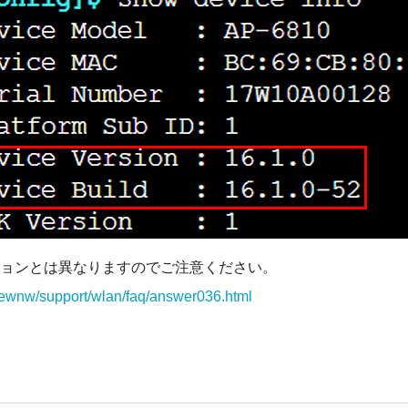
のバージョンとは異なりますのでご注意ください。
/pewnw/support/wlan/faq/answer036.html