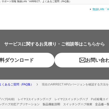
」サポート情報 無線LAN「AIRRECT」よくあるご質問（FAQ集）
無線LAN「
サービスに関するお見積り・ご相談等はこちらから
料ダウンロード
お問い合
よくあるご質問（FAQ集）
現在のAIRRECT APのバージョンを確認する方法
ハブ(HUB)
レイヤ3スイッチングハブ
レイヤ2スイッチングハブ
PoE給電ス
ングハブ対応アプリケーション
製品機能説明
スイッチングハブ検索
全品番一