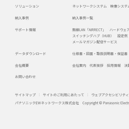
ソリューション
ネットワークシステム
映像システ
納入事例
納入事例一覧
サポート情報
無線LAN「AIRRECT」
ハードウェ
スイッチングハブ（HUB）
設定例
メールマガジン配信サービス
データダウンロード
仕様書・図面・取扱説明書・保証書
会社概要
会社案内
代表挨拶
採用情報
決
お問い合わせ
サイトマップ
サイトのご利用にあたって
ウェブアクセシビリティ
パナソニックEWネットワークス株式会社
Copyright © Panasonic Electr