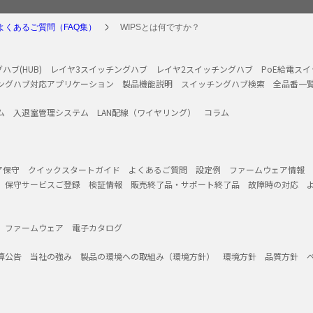
よくあるご質問（FAQ集）
WIPSとは何ですか？
ハブ(HUB)
レイヤ3スイッチングハブ
レイヤ2スイッチングハブ
PoE給電ス
ングハブ対応アプリケーション
製品機能説明
スイッチングハブ検索
全品番一
ム
入退室管理システム
LAN配線（ワイヤリング）
コラム
ア保守
クイックスタートガイド
よくあるご質問
設定例
ファームウェア情報
保守サービスご登録
検証情報
販売終了品・サポート終了品
故障時の対応
ファームウェア
電子カタログ
算公告
当社の強み
製品の環境への取組み（環境方針）
環境方針
品質方針