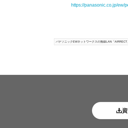
https://panasonic.co.jp/ew/
パナソニックEWネットワークスの無線LAN「AIRRECT
資