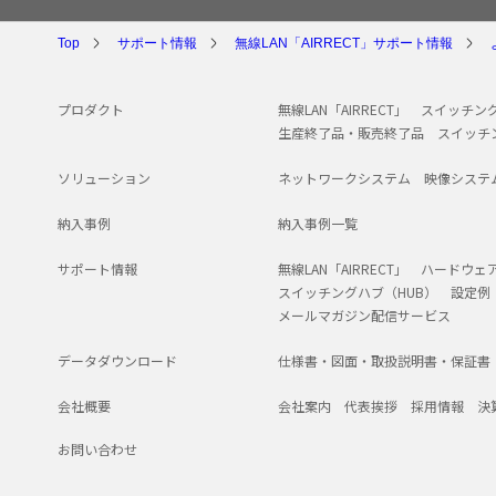
Top
サポート情報
無線LAN「AIRRECT」サポート情報
プロダクト
無線LAN「AIRRECT」
スイッチング
生産終了品・販売終了品
スイッチ
ソリューション
ネットワークシステム
映像システ
納入事例
納入事例一覧
サポート情報
無線LAN「AIRRECT」
ハードウェ
スイッチングハブ（HUB）
設定例
メールマガジン配信サービス
データダウンロード
仕様書・図面・取扱説明書・保証書
会社概要
会社案内
代表挨拶
採用情報
決
お問い合わせ