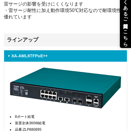
雷サージの影響を受けにくくなります
・雷サージ耐性に加え動作環境50℃対応なので耐環境性に
優れています
ラインアップ
XA-AML8TFPoE++
8ポート給電
装置全体360W給電
品番:ZLP880895