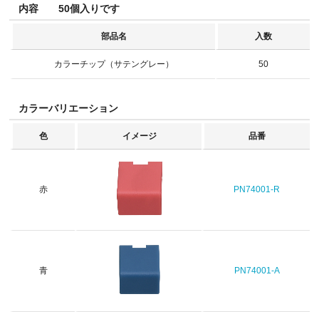
内容 50個入りです
部品名
入数
カラーチップ（サテングレー）
50
カラーバリエーション
色
イメージ
品番
赤
PN74001-R
青
PN74001-A