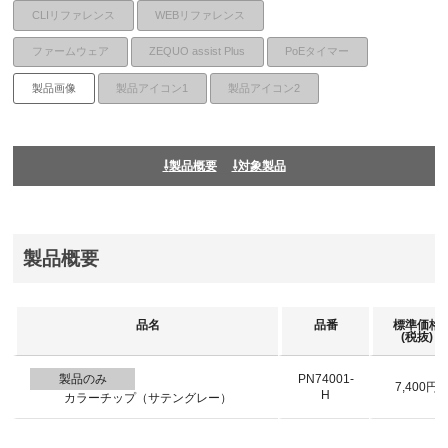
CLIリファレンス
WEBリファレンス
ファームウェア
ZEQUO assist Plus
PoEタイマー
製品画像
製品アイコン1
製品アイコン2
製品概要
対象製品
製品概要
品名
品番
標準価格
(税抜)
製品のみ
PN74001-
7,400円
H
カラーチップ（サテングレー）