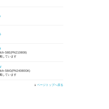
A
G
H
tch-S8E(PN210808)
属しています
W
tch-S8iG(PN24080GK)
属しています
ページトップへ戻る