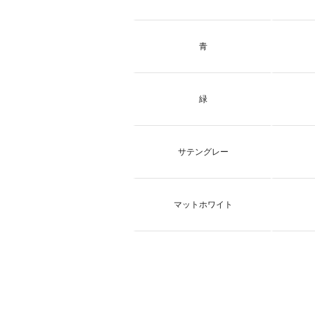
青
緑
サテングレー
マットホワイト