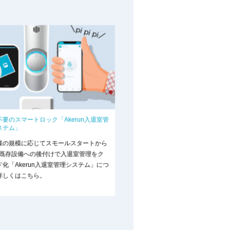
不要のスマートロック「Akerun入退室管
ステム」
様の規模に応じてスモールスタートから
！既存設備への後付けで入退室管理をク
ド化「Akerun入退室管理システム」につ
詳しくはこちら。