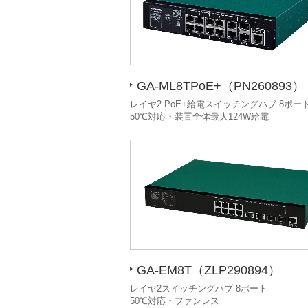
GA-ML8TPoE+（PN260893）
レイヤ2 PoE+給電スイッチングハブ 8ポー
50℃対応・装置全体最大124W給電
GA-EM8T（ZLP290894）
レイヤ2スイッチングハブ 8ポート
50℃対応・ファンレス