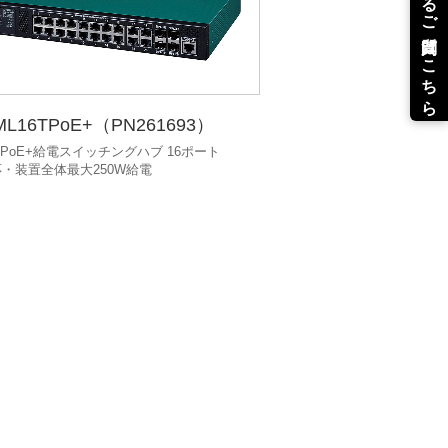
ML16TPoE+（PN261693）
 PoE+給電スイッチングハブ 16ポート
応・装置全体最大250W給電