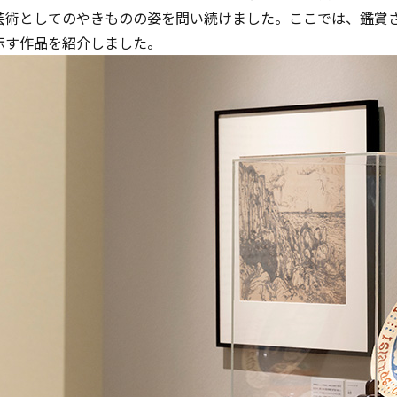
芸術としてのやきものの姿を問い続けました。ここでは、鑑賞
示す作品を紹介しました。