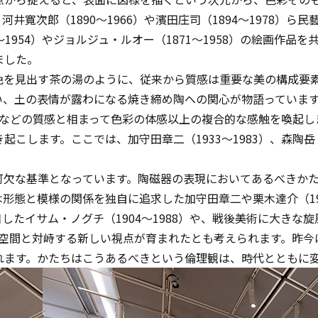
寬次郎（1890～1966）や濱田庄司（1894～1978）ら民
1954）やジョルジュ・ルオー（1871～1958）の絵画作品
ました。
色を見出す茶の湯のように、従来から質感は重要な美の構成要
い、土の表情が露わになる焼き締め陶への関心が物語っていま
光沢などの質感と相まって色彩の体感以上の複合的な感触を喚起
します。ここでは、加守田章二（1933～1983）、森陶岳（1
可欠な基準となっています。陶磁器の表現においてあるべきか
態と模様の関係を独自に追求した加守田章二や栗木達介（194
たイサム・ノグチ（1904～1988）や、戦後美術に大きな
り、空間と対峙する新しい視点が育まれたとも考えられます。昨
れます。かたちはこうあるべきという倫理観は、時代とともに