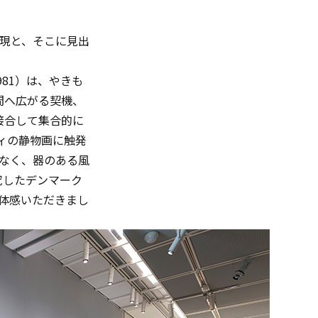
現と、そこに見出
981）は、やきも
間へ広がる契機、
接合して集合的に
ィの静物画に触発
はなく、器のある風
究したデンマーク
は体感いただきまし