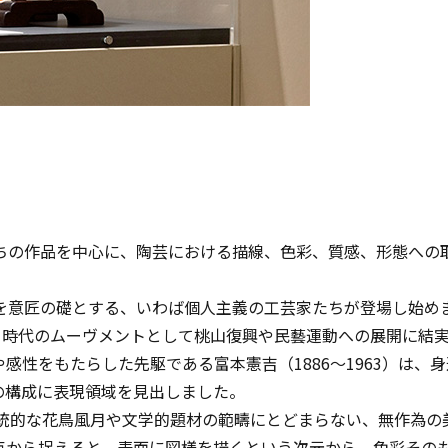
ちの作品を中心に、陶芸における描線、色彩、質感、形態への
を意匠の礎とする、いわば個人主義の工芸家たちが登場し始め
、時代のムーヴメントとして桃山復興や民藝運動への展開に結
性をもたらした先駆である富本憲吉（1886～1963）は、
の構成に表現領域を見出しました。
伝統的な花鳥風月や文学的題材の範疇にとどまらない、無作為の
点から捉えると、表面に図様を描くという次元から、色彩その