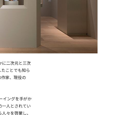
かに二次元と三次
したことでも知ら
の作家、現役の
ローイングを手がか
の一人とされてい
ら人々を啓蒙し、