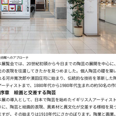
美術館へのアプローチ
本展覧会では、20世紀初頭から今日までの陶芸の展開を中心に
元の表現を往還してきたかを見つめました。個人陶芸の礎を築
れる河井寬次郎や濱田庄司に始まり、伝統的な技術を革新した
アーティストまで、1880年代から1980年代生まれの約50名の
序章 絵画と交差する陶芸
本展の導入として、日本で陶芸を始めたイギリス人アーティスト、
りに、陶芸と絵画的表現、異素材と異文化が交差する様相を見つ
ますが、その始まりは1910年代にさかのぼります。陶業と画