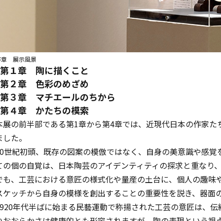
序章 展示風景
第１章 陶に描くこと
第２章 色彩のめざめ
第３章 マチエールのちから
第４章 かたちの模索
本展の前半部である第1章から第4章では、近現代日本の作家た
ました。
20世紀初頭、既存の図案の模倣ではなく、自身の美意識や感覚
ての個の自覚は、日本陶芸のアイデンティティの探求と重なり
でも、工芸における意匠の様式化や量産の土台に、個人の趣味や感
スケッチから自身の模様を創出することの重要性を説き、器面
1920年代半ばに始まる民藝運動で称揚された工芸の意匠は、
いおおらかさは健康的とも形容されますが、陶の表現という視