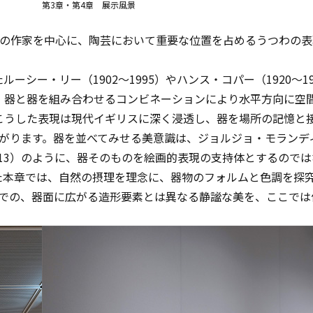
第3章・第4章 展示風景
クの作家を中心に、陶芸において重要な位置を占めるうつわの表
シー・リー（1902～1995）やハンス・コパー（1920～1
、器と器を組み合わせるコンビネーションにより水平方向に空
こうした表現は現代イギリスに深く浸透し、器を場所の記憶と
つながります。器を並べてみせる美意識は、ジョルジョ・モランデ
013）のように、器そのものを絵画的表現の支持体とするので
た本章では、自然の摂理を理念に、器物のフォルムと色調を探
章までの、器面に広がる造形要素とは異なる静謐な美を、ここで