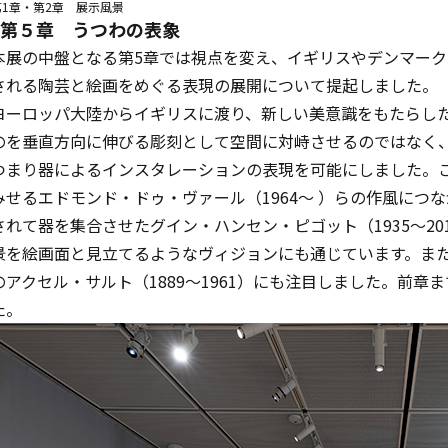
第1章・第2章 展示風景
第５章 うつわの表象
本展の中盤となる第5章では視点を変え、イギリスやデンマー
される陶芸と絵画をめぐる表現の展開について提起しました。
ヨーロッパ大陸からイギリスに渡り、新しい美意識をもたらしたルー
のを垂直方向に伸びる彫刻として空間に対峙させるのではなく
つまり器によるインスタレーションの表現を可能にしました。
みせるエドモンド・ドゥ・ヴァール（1964～ ）らの作風に
されて器を集合させたグイン・ハンセン・ピゴット（1935～2
景を絵画面と見立てるようなヴィジョンにも通じています。ま
のアクセル・サルト（1889～1961）にも注目しました。前
た。