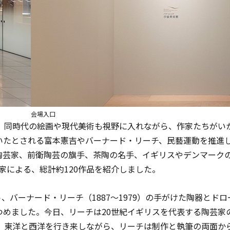
会場入口
、同時代の絵画や現代美術も視野に入れながら、作家たちがい
いたとされる富本憲吉やバーナード・リーチ、民藝運動を推進
陶芸家、前衛陶芸の旗手、茶陶の名手、イギリスやデンマーク
作家による、総計約120作品を紹介しました。
バーナード・リーチ（1887～1979）の手がけた陶器とド
めました。今日、リーチは20世紀イギリスを代表する陶芸家
業、東洋と西洋を行き来しながら、リーチは制作と執筆の両面か