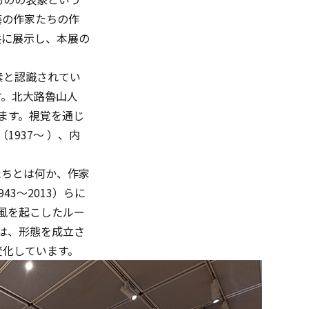
藝の作家たちの作
を共に展示し、本展の
素と認識されてい
す。北大路魯山人
します。視覚を通じ
937～ ）、内
たちとは何か、作家
3～2013）らに
旋風を起こしたルー
今は、形態を成立さ
変化しています。