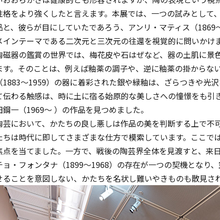
性格をより強くしたと言えます。本展では、一つの試みとして、河井
品と、彼らが目にしていたであろう、アンリ・マティス（1869～
メインテーマである二次元と三次元の往還を視覚的に問いかけ
陶磁器の鑑賞の世界では、梅花皮や石はぜなど、器の土肌に景
ます。そのことは、例えば釉薬の調子や、逆に釉薬の掛からな
（1883～1959）の器に着彩された銀や緑釉は、ざらつきや
て伝わる触感は、時に土に宿る始原的な美しさへの憧憬をも引き起こ
田鋼一（1969～ ）の作品を見つめました。
陶芸において、かたちの良し悪しは作品の美を判断する上で不
たちは時代に即してさまざまな仕方で模索しています。ここでは形
焦点を当てました。一方で、戦後の陶芸界全体を見渡すと、来日し
チョ・フォンタナ（1899～1968）の存在が一つの契機とな
せることを意図しない、かたちを名状し難いやきものも散見さ