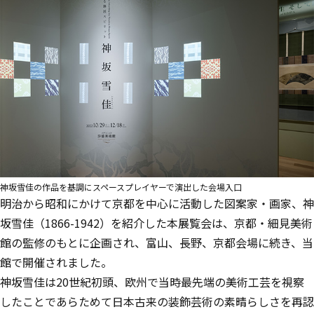
神坂雪佳の作品を基調にスペースプレイヤーで演出した会場入口
明治から昭和にかけて京都を中心に活動した図案家・画家、神
坂雪佳（1866-1942）を紹介した本展覧会は、京都・細見美術
館の監修のもとに企画され、富山、長野、京都会場に続き、当
館で開催されました。
神坂雪佳は20世紀初頭、欧州で当時最先端の美術工芸を視察
したことであらためて日本古来の装飾芸術の素晴らしさを再認