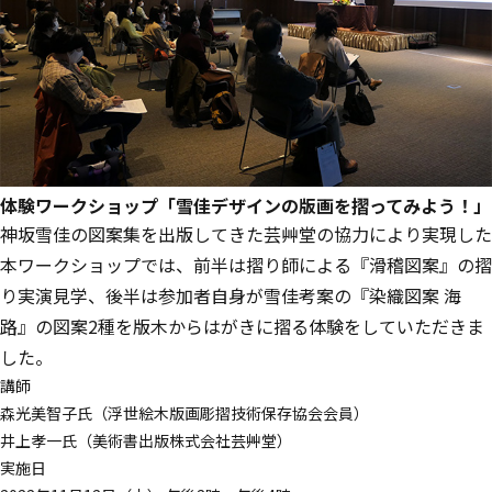
体験ワークショップ「雪佳デザインの版画を摺ってみよう！」
神坂雪佳の図案集を出版してきた芸艸堂の協力により実現した
本ワークショップでは、前半は摺り師による『滑稽図案』の摺
り実演見学、後半は参加者自身が雪佳考案の『染織図案 海
路』の図案2種を版木からはがきに摺る体験をしていただきま
した。
講師
森光美智子氏（浮世絵木版画彫摺技術保存協会会員）
井上孝一氏（美術書出版株式会社芸艸堂）
実施日