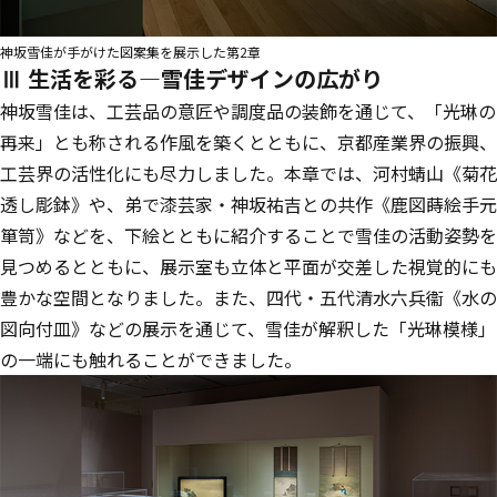
神坂雪佳が手がけた図案集を展示した第2章
Ⅲ 生活を彩る―雪佳デザインの広がり
神坂雪佳は、工芸品の意匠や調度品の装飾を通じて、「光琳の
再来」とも称される作風を築くとともに、京都産業界の振興、
工芸界の活性化にも尽力しました。本章では、河村蜻山《菊花
透し彫鉢》や、弟で漆芸家・神坂祐吉との共作《鹿図蒔絵手元
箪笥》などを、下絵とともに紹介することで雪佳の活動姿勢を
見つめるとともに、展示室も立体と平面が交差した視覚的にも
豊かな空間となりました。また、四代・五代清水六兵衞《水の
図向付皿》などの展示を通じて、雪佳が解釈した「光琳模様」
の一端にも触れることができました。