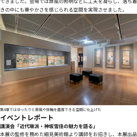
できました。会場では屏風の照明などに工夫を凝らし、落ち着
きの中にも華やかさを感じられる空間を実現させました。
第4章ではゆったりと屏風や掛軸を鑑賞できる空間に仕上げた
イベントレポート
講演会「近代琳派・神坂雪佳の魅力を語る」
本展の監修を務めた細見美術館より講師をお招きし、本展出品