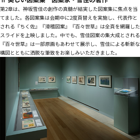
第2章は、神坂雪佳の創作の真髄が結実した図案集に焦点を当
てました。各図案集は会期中に2度頁替えを実施し、代表作と
される『ちく佐』『滑稽図案』『百々世草』は全頁を網羅した
スライドを上映しました。中でも、雪佳図案の集大成とされる
『百々世草』は一部原画もあわせて展示し、雪佳による斬新な
構図とともに洒脱な筆致をお楽しみいただきました。