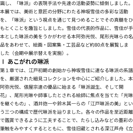
識し、「琳派」の表現手法や先達の活動姿勢に傾倒しました。
本展では、美術と意匠の分野にわたる神坂雪佳の多彩な活動
を、「琳派」という視点を通じて見つめることでその真髄をひ
もとくことを趣旨としました。雪佳の代表的作品に、雪佳が手
本とした琳派の美をうかがわせる本阿弥光悦、尾形光琳らの名
品をあわせて、絵画・図案集・工芸品など約80点を展覧しま
した（会期中展示替えを実施）。
Ⅰ あこがれの琳派
第１章では、江戸初期の創始から神坂雪佳に連なる琳派の系譜
を、厳選された細見コレクションを中心にご紹介しました。本
阿弥光悦、俵屋宗達の優品に始まる「琳派誕生、そして開
花」、尾形光琳や師事したとされる絵師に焦点を当てた「光琳
を継ぐもの」、酒井抱一や鈴木其一らの「江戸琳派の美」とい
う三つの構成で歴代琳派を辿りました。各々の作品を至近距離
で鑑賞できるように工夫することで、たらし込みなどの墨彩の
筆触をみやすくするとともに、雪佳旧蔵とされる深江芦舟《立