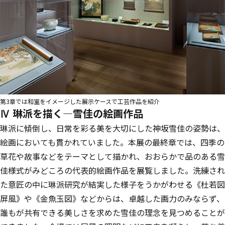
第3章では和室をイメージした展示ケースで工芸作品を紹介
Ⅳ 琳派を描く―雪佳の絵画作品
琳派に傾倒し、日常を彩る美を大切にした神坂雪佳の姿勢は、
絵画においても貫かれていました。本展の最終章では、四季の
草花や故事などをテーマとして描かれ、おおらかで品のある雪
佳様式がみどころの代表的絵画作品を展覧しました。洗練され
た意匠の中に琳派研究が結実した様子をうかがわせる《杜若図
屏風》や《金魚玉図》などからは、卓越した画力のみならず、
誰もが共有できる美しさを求めた雪佳の理念を見つめることが