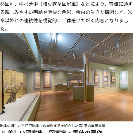
葵図》、中村芳中《枝豆露草図屏風》などにより、雪佳に通ず
る親しみやすい画題や明快な色彩、余白の生きた構図など、次
章以降との連続性を視覚的にご体感いただく内容となりまし
た。
琳派の誕生から江戸琳派への展開までを紹介した第1章の展示風景
Ⅱ 美しい図案集―図案家・雪佳の著作