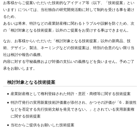
お客様からご提案いただいた技術的なアイディア等（以下、「技術提案」とい
います）については、当社独自の研究開発活動に対して制約を受ける事を避け
るため、
あるいは将来、特許などの産業財産権に関わるトラブルや誤解を防ぐため、次
の「検討対象となる技術提案」以外のご提案をお受けする事はできません。
なお、お客様からいただいた「検討対象となる技術提案」以外の新商品、技
術、デザイン、製法、ネーミングなどの技術提案は、特別の合意のない限り当
社は検討や報告の義務、
内容に対する守秘義務および対価の支払いの義務などを負いません。予めご了
承をお願いします。
検討対象となる技術提案
産業財産権として権利登録された特許・意匠・商標等に関する技術提案
特許庁発行の実用新案技術評価書が添付され、かつその評価が「6．新規性
などを否定する先行技術文献を発見できない。」とされている実用新案権
に関する技術提案
当社からご提供をお願いした技術提案