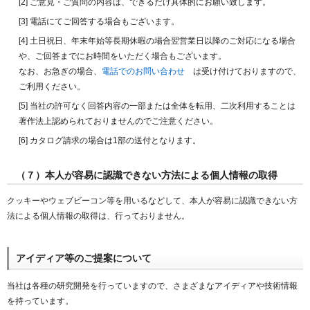
[2] ご意見・ご質問の内容は、できるだけ具体的にお願い致します。
[3] 電話にてご回答する場合もございます。
[4] 土日祝日、年末年始等長期休暇の場合翌営業日以降のご対応になる場合
や、ご回答までにお時間をいただく場合もございます。
なお、お急ぎの場合、
電話でのお問い合わせ
は受け付けておりますので、
ご利用ください。
[5] 当社の許可なく回答内容の一部または全体を転用、二次利用することは
著作法上認められておりませんのでご注意ください。
[6] カタログ請求の場合は1部の送付となります。
（７）本人が容易に認識できない方法による個人情報の取得
クッキーやウェブビーコン等を用いるなどして、本人が容易に認識できない方
法による個人情報の取得は、行っておりません。
アイディア等のご提案について
当社は各種の研究開発を行っていますので、さまざまなアイディアや技術情報
を持っています。