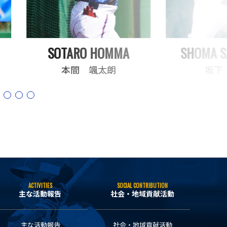
SOTARO HOMMA
SHOMA S
本間 颯太朗
坂下
ACTIVITIES
SOCIAL CONTRIBUTION
主な活動報告
社会・地域貢献活動
主な活動報告
社会・地域貢献活動