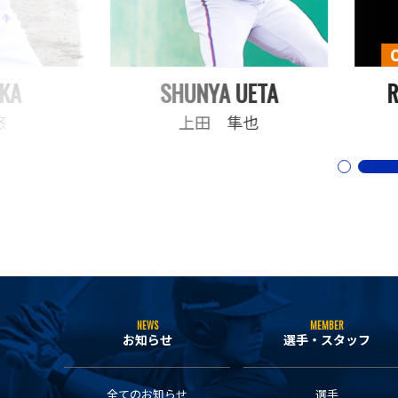
KA
SHUNYA UETA
R
悠
上田 隼也
NEWS
MEMBER
お知らせ
選手・スタッフ
全てのお知らせ
選手