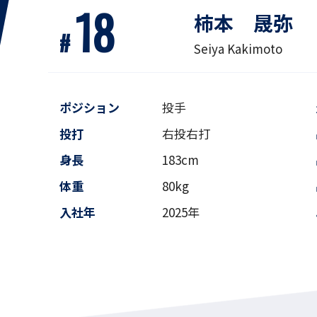
18
柿本 晟弥
#
Seiya Kakimoto
ポジション
投手
投打
右投右打
身長
183cm
体重
80kg
入社年
2025年