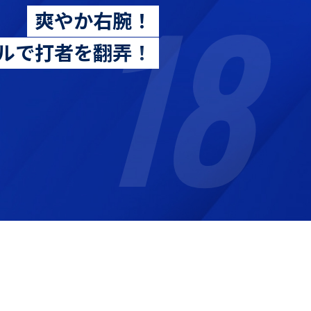
18
爽やか右腕！
ルで打者を翻弄！