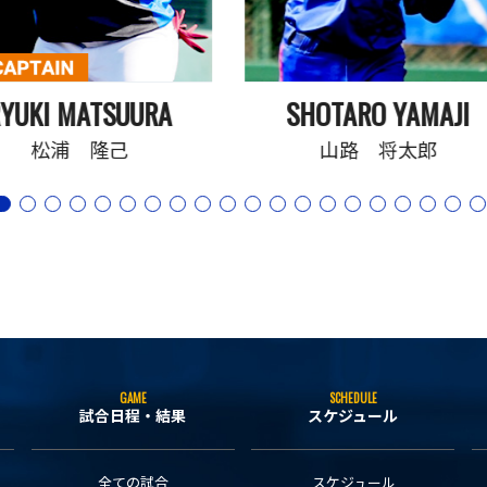
YUKI MATSUURA
SHOTARO YAMAJI
松浦 隆己
山路 将太郎
GAME
SCHEDULE
試合日程・結果
スケジュール
全ての試合
スケジュール