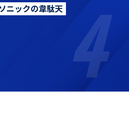
4
ソニックの韋駄天