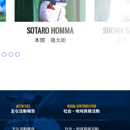
SOTARO HOMMA
SHOMA S
本間 颯太朗
坂下
ACTIVITIES
SOCIAL CONTRIBUTION
主な活動報告
社会・地域貢献活動
主な活動報告
社会・地域貢献活動