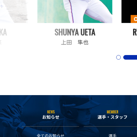
KA
SHUNYA UETA
R
悠
上田 隼也
NEWS
MEMBER
お知らせ
選手・スタッフ
全てのお知らせ
選手