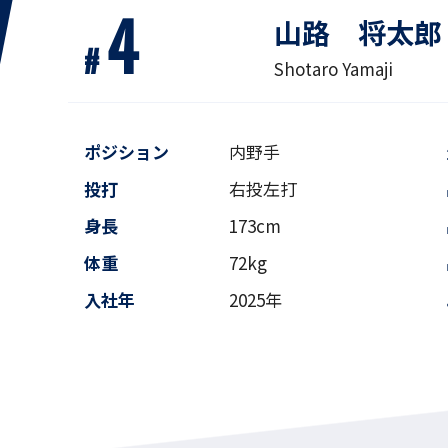
4
山路 将太郎
#
Shotaro Yamaji
ポジション
内野手
投打
右投左打
身長
173cm
体重
72kg
入社年
2025年