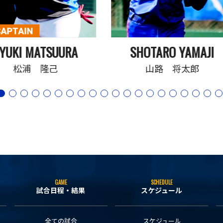
YUKI MATSUURA
SHOTARO YAMAJI
松浦 隆己
山路 将太郎
GAME
SCHEDULE
試合日程・結果
スケジュール
全ての試合
スケジュール