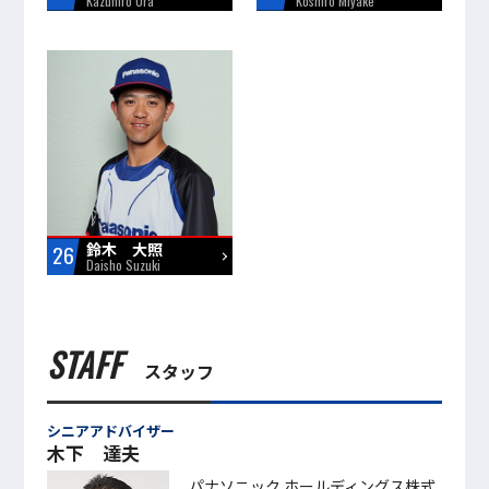
Kazuhiro Ura
Koshiro Miyake
鈴木 大照
26
Daisho Suzuki
STAFF
スタッフ
シニアアドバイザー
木下 達夫
パナソニック ホールディングス株式