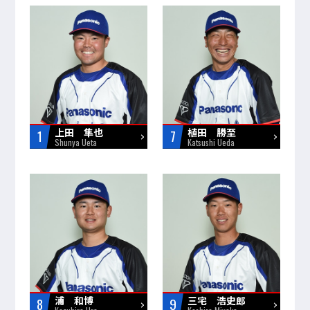
上田 隼也
植田 勝至
1
7
Shunya Ueta
Katsushi Ueda
浦 和博
三宅 浩史郎
8
9