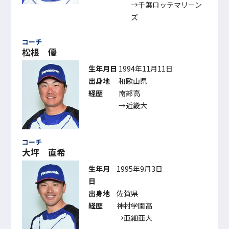
→千葉ロッテマリーン
ズ
コーチ
松根 優
生年月日
1994年11月11日
出身地
和歌山県
経歴
南部高
→近畿大
コーチ
大坪 直希
生年月
1995年9月3日
日
出身地
佐賀県
経歴
神村学園高
→亜細亜大