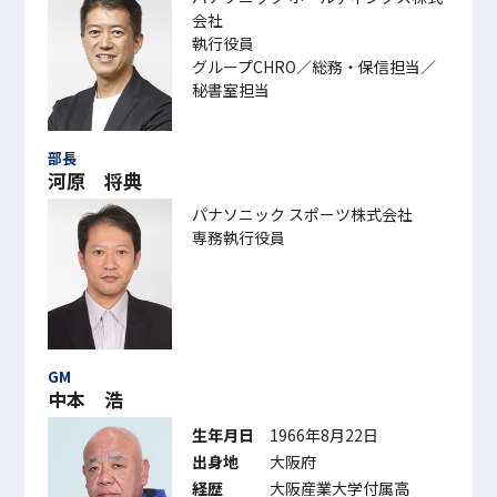
会社
執行役員
グループCHRO／総務・保信担当／
秘書室担当
部長
河原 将典
パナソニック スポーツ株式会社
専務執行役員
GM
中本 浩
生年月日
1966年8月22日
出身地
大阪府
経歴
大阪産業大学付属高