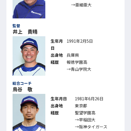
→亜細亜大
監督
井上 貴晴
生年月
1991年2月5日
日
出身地
兵庫県
経歴
報徳学園高
→青山学院大
総合コーチ
鳥谷 敬
生年月日
1981年6月26日
出身地
東京都
経歴
聖望学園高
→早稲田大
→阪神タイガース