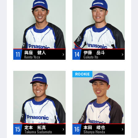
與座 健人
伊藤 岳斗
11
14
Kento Yoza
Gakuto Ito
ROOKIE
定本 拓真
本田 峻也
15
16
Takuma Sadamoto
Shunya Honda