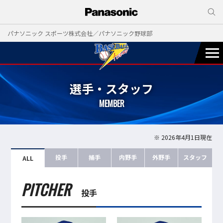
パナソニック スポーツ株式会社／パナソニック野球部
選手・スタッフ
MEMBER
※ 2026年4月1日現在
投手
捕手
内野手
外野手
スタッフ
ALL
PITCHER
投手