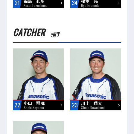
福島 孔聖
榎本 亮
21
34
Kosei Fukushima
Ryo Enomoto
CATCHER
捕手
小山 翔暉
川上 翔大
22
23
Shoki Koyama
Shota Kawakami