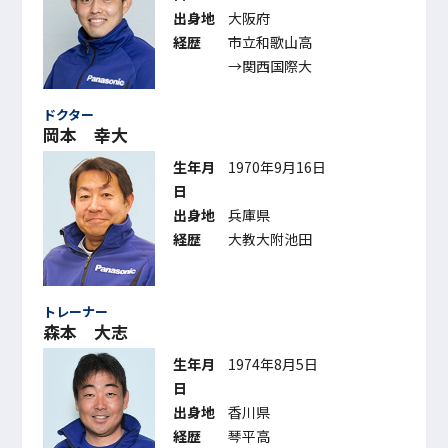
出身地
大阪府
経歴
市立和歌山高
→関西国際大
ドクター
岡本 幸大
生年月
1970年9月16日
日
出身地
兵庫県
経歴
大教大附池田
トレーナー
森本 大志
生年月
1974年8月5日
日
出身地
香川県
経歴
琴平高