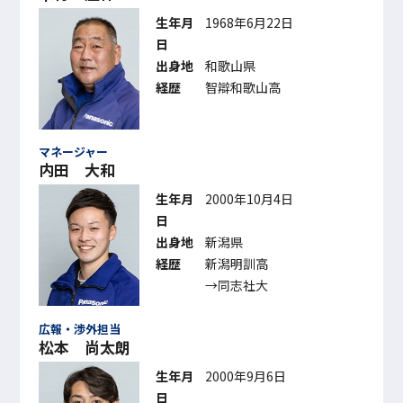
生年月
1968年6月22日
日
出身地
和歌山県
経歴
智辯和歌山高
マネージャー
内田 大和
生年月
2000年10月4日
日
出身地
新潟県
経歴
新潟明訓高
→同志社大
広報・渉外担当
松本 尚太朗
生年月
2000年9月6日
日