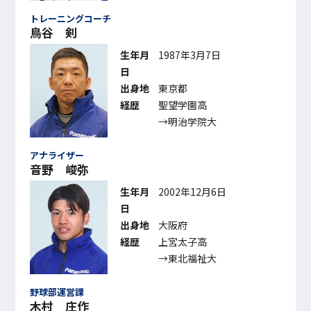
トレーニングコーチ
鳥谷 剣
生年月
1987年3月7日
日
出身地
東京都
経歴
聖望学園高
→明治学院大
アナライザー
音野 峻弥
生年月
2002年12月6日
日
出身地
大阪府
経歴
上宮太子高
→東北福祉大
野球部運営課
木村 庄作