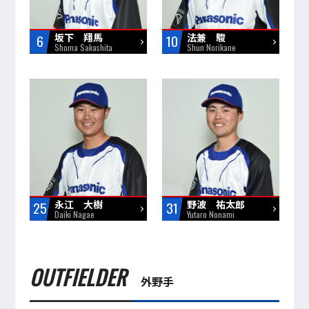
坂下 翔馬
法兼 駿
6
10
Shoma Sakashita
Shun Norikane
永江 大樹
野波 祐太郎
25
31
Daiki Nagae
Yutaro Nonami
OUTFIELDER
外野手