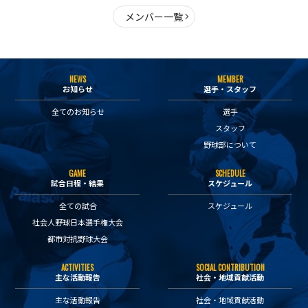
メンバー一覧
NEWS
MEMBER
お知らせ
選手・スタッフ
全てのお知らせ
選手
スタッフ
野球部について
GAME
SCHEDULE
試合日程・結果
スケジュール
全ての試合
スケジュール
社会人野球日本選手権大会
都市対抗野球大会
ACTIVITIES
SOCIAL CONTRIBUTION
主な活動報告
社会・地域貢献活動
主な活動報告
社会・地域貢献活動