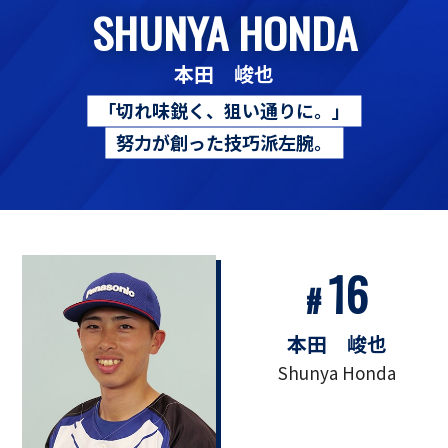
SHUNYA HONDA
本田 峻也
「切れ味鋭く、狙い通りに。」
努力が創った技巧派左腕。
16
#
本田 峻也
Shunya Honda