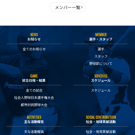
メンバー一覧
NEWS
MEMBER
お知らせ
選手・スタッフ
全てのお知らせ
選手
スタッフ
野球部について
GAME
SCHEDULE
試合日程・結果
スケジュール
全ての試合
スケジュール
社会人野球日本選手権大会
都市対抗野球大会
ACTIVITIES
SOCIAL CONTRIBUTION
主な活動報告
社会・地域貢献活動
主な活動報告
社会・地域貢献活動