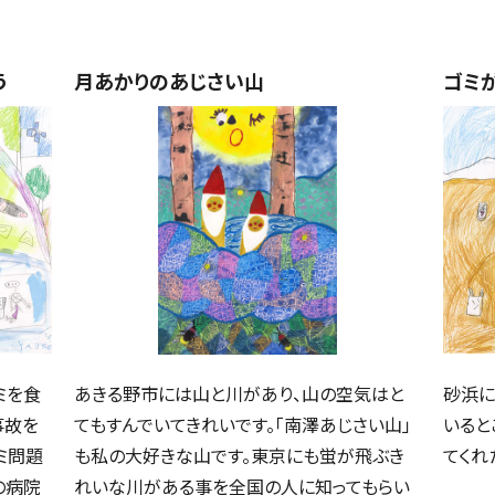
う
月あかりのあじさい山
ゴミ
ミを食
あきる野市には山と川があり、山の空気はと
砂浜に
事故を
てもすんでいてきれいです。「南澤あじさい山」
いると
ミ問題
も私の大好きな山です。東京にも蛍が飛ぶき
てくれ
の病院
れいな川がある事を全国の人に知ってもらい