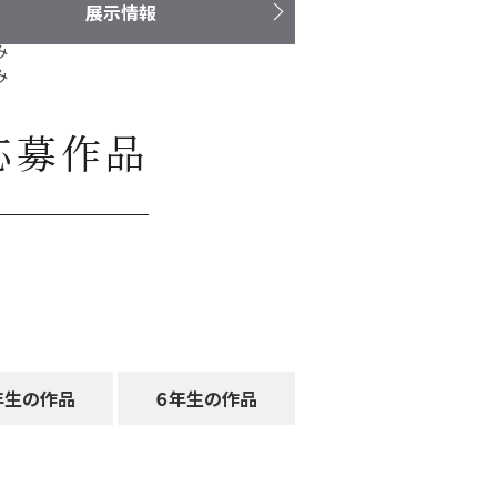
製品に関する大切なお知
展示情報
み
らせ
み
み
応募作品
年生の作品
６年生の作品