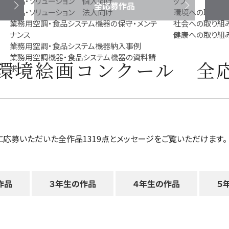
製品・ソリューション 個人向け
ップ
全応募作品
製品・ソリューション 法人向け
環境への取り組
業務用空調・食品システム機器の保守・メンテ
社会への取り組
ナンス
健康への取り組
業務用空調・食品システム機器納入事例
業務用空調機器・食品システム機器の資料請
回環境絵画コンクール
全
求
に応募いただいた全作品1319点とメッセージをご覧いただけます。
作品
３年生の作品
４年生の作品
５