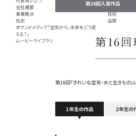
代表あいさつ
プ
第16回入賞作品
会社概要
事業領域
事業拠点
技術
社史
品質
オウンドメディア「空気から、未来をどう変
える？」
第16
ムービーライブラリ
第16回『きれいな空気・水と生きもの』
１年生の作品
２年生の