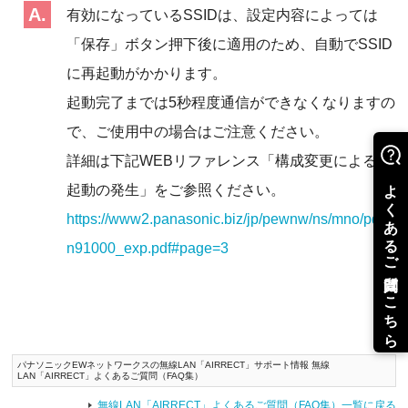
有効になっているSSIDは、設定内容によっては
「保存」ボタン押下後に適用のため、自動でSSID
に再起動がかかります。
起動完了までは5秒程度通信ができなくなりますの
で、ご使用中の場合はご注意ください。
詳細は下記WEBリファレンス「構成変更による再
起動の発生」をご参照ください。
https://www2.panasonic.biz/jp/pewnw/ns/mno/pdf/p
n91000_exp.pdf#page=3
パナソニックEWネットワークスの無線LAN「AIRRECT」サポート情報 無線
LAN「AIRRECT」よくあるご質問（FAQ集）
無線LAN「AIRRECT」よくあるご質問（FAQ集）一覧に戻る