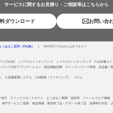
サービスに関するお見積り・ご相談等はこちらから
料ダウンロード
お問い合
よくあるご質問（FAQ集）
AIRRECT Cloudとは何ですか？
ハブ(HUB)
レイヤ3スイッチングハブ
レイヤ2スイッチングハブ
PoE給電ス
ングハブ対応アプリケーション
製品機能説明
スイッチングハブ検索
全品番一
ム
入退室管理システム
LAN配線（ワイヤリング）
コラム
ア保守
クイックスタートガイド
よくあるご質問
設定例
ファームウェア情報
保守サービスご登録
検証情報
販売終了品・サポート終了品
故障時の対応