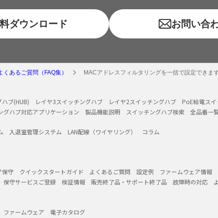
料ダウンロード
お問い合
よくあるご質問（FAQ集）
MACアドレスフィルタリングを一括で設定できま
ハブ(HUB)
レイヤ3スイッチングハブ
レイヤ2スイッチングハブ
PoE給電ス
ングハブ対応アプリケーション
製品機能説明
スイッチングハブ検索
全品番一
ム
入退室管理システム
LAN配線（ワイヤリング）
コラム
ア保守
クイックスタートガイド
よくあるご質問
設定例
ファームウェア情報
保守サービスご登録
検証情報
販売終了品・サポート終了品
故障時の対応
ファームウェア
電子カタログ