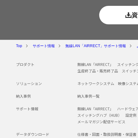
資
Top
サポート情報
無線LAN「AIRRECT」サポート情報
プロダクト
無線LAN「AIRRECT」
スイッチング
生産終了品・販売終了品
スイッチ
ソリューション
ネットワークシステム
映像システ
納入事例
納入事例一覧
サポート情報
無線LAN「AIRRECT」
ハードウェ
スイッチングハブ（HUB）
設定例
メールマガジン配信サービス
データダウンロード
仕様書・図面・取扱説明書・保証書